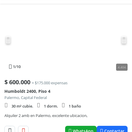
1
/10
4.404
$
600.000
+ $175.000 expensas
Humboldt 2400, Piso 4
Palermo, Capital Federal
30 m² cubie.
1 dorm.
1 baño
Alquiler 2 amb en Palermo, excelente ubicacion,
WhatsApp
Contactar