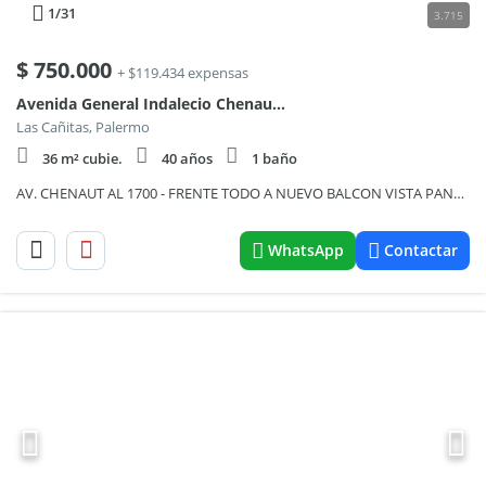
1
/31
3.715
$
750.000
+ $119.434 expensas
Avenida General Indalecio Chenaut 1700
Las Cañitas, Palermo
36 m² cubie.
40 años
1 baño
AV. CHENAUT AL 1700 - FRENTE TODO A NUEVO BALCON VISTA PANORAMICA TODO SOL
WhatsApp
Contactar