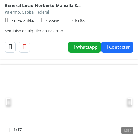
General Lucio Norberto Mansilla 3600, Piso 4
Palermo, Capital Federal
50 m² cubie.
1 dorm.
1 baño
Semipiso en alquiler en Palermo
WhatsApp
Contactar
1
/17
4.357