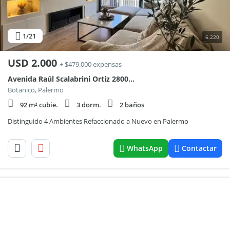
1
/21
6.220
USD
2.000
+ $479.000 expensas
Avenida Raúl Scalabrini Ortiz 2800, Piso 4
Botanico, Palermo
92 m² cubie.
3 dorm.
2 baños
Distinguido 4 Ambientes Refaccionado a Nuevo en Palermo
WhatsApp
Contactar