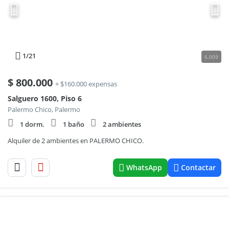
1
/21
6.009
$
800.000
+ $160.000 expensas
Salguero 1600, Piso 6
Palermo Chico, Palermo
1 dorm.
1 baño
2 ambientes
Alquiler de 2 ambientes en PALERMO CHICO.
WhatsApp
Contactar