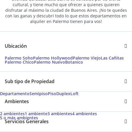
cultural, y tiene mucho que ofrecer a quienes quieren
disfrutar al máximo la ciudad de Buenos Aires. ¡No te quedes
con las ganas y descubrí todo lo que estos departamentos en
alquiler en Palermo tienen para vos!
Ubicación
Palermo Soho
Palermo Hollywood
Palermo Viejo
Las Cañitas
Palermo Chico
Palermo Nuevo
Botanico
Sub tipo de Propiedad
Departamento
Semipiso
Piso
Duplex
Loft
Ambientes
2 ambientes
1 ambiente
3 ambientes
4 ambientes
5 o más ambientes
Servicios Generales