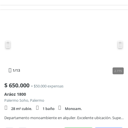
1
/13
2.775
$
650.000
+ $50.000 expensas
Aráoz 1800
Palermo Soho, Palermo
28 m² cubie.
1 baño
Monoam.
Departamento monoambiente en alquiler. Excelente ubicación. Super Luminoso!