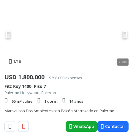
1
/16
2.780
USD
1.800.000
+ $298.000 expensas
Fitz Roy 1400, Piso 7
Palermo Hollywood, Palermo
65 m² cubie.
1 dorm.
14 años
Maravilloso Dos Ambientes con Balcón Aterrazado en Palermo
WhatsApp
Contactar