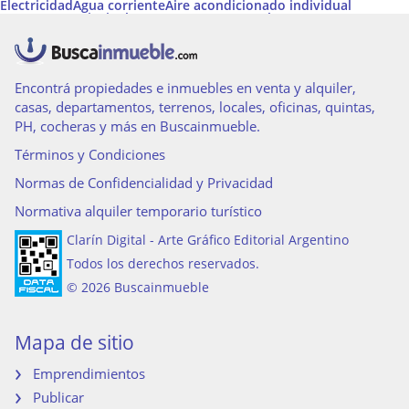
Electricidad
Agua corriente
Aire acondicionado individual
Ascensores principales
Ascensor
Gas natural
Ascensores de servicio
Cable
Calefacción
Amoblado
Apto Profesional
Calefacción tiro balanceado
Permite Mascotas
Teléfono
Acceso para personas con movilidad reducida
Acepta Garantías de Alquiler de Argenprop
Pileta
Agua caliente
Termotanque
Agua caliente central
Encontrá propiedades e inmuebles en venta y alquiler,
casas, departamentos, terrenos, locales, oficinas, quintas,
PH, cocheras y más en Buscainmueble.
Términos y Condiciones
Normas de Confidencialidad y Privacidad
Normativa alquiler temporario turístico
Clarín Digital - Arte Gráfico Editorial Argentino
Todos los derechos reservados.
© 2026 Buscainmueble
Mapa de sitio
Emprendimientos
Publicar