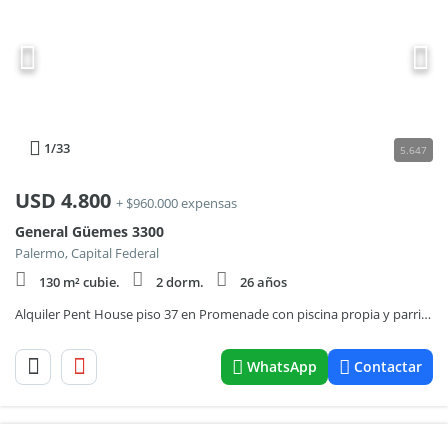
1
/33
5.647
USD
4.800
+ $960.000 expensas
General Güemes 3300
Palermo, Capital Federal
130 m² cubie.
2 dorm.
26 años
Alquiler Pent House piso 37 en Promenade con piscina propia y parrilla !
WhatsApp
Contactar