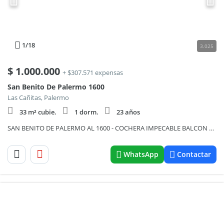
1
/18
3.025
$
1.000.000
+ $307.571 expensas
San Benito De Palermo 1600
Las Cañitas, Palermo
33 m² cubie.
1 dorm.
23 años
SAN BENITO DE PALERMO AL 1600 - COCHERA IMPECABLE BALCON V/ABIERTA TODO SOL AMENITIES
WhatsApp
Contactar