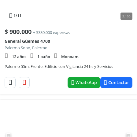
1
/11
3.100
$
900.000
+ $330.000 expensas
General Güemes 4700
Palermo Soho, Palermo
12 años
1 baño
Monoam.
Palermo 55m, Frente, Edificio con Vigilancia 24 hs y Servicios
WhatsApp
Contactar