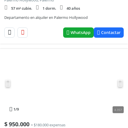
Palermo Hollywood, Palermo
57 m² cubie.
1 dorm.
40 años
Departamento en alquiler en Palermo Hollywood
WhatsApp
Contactar
1
/9
4.357
$
950.000
+ $180.000 expensas