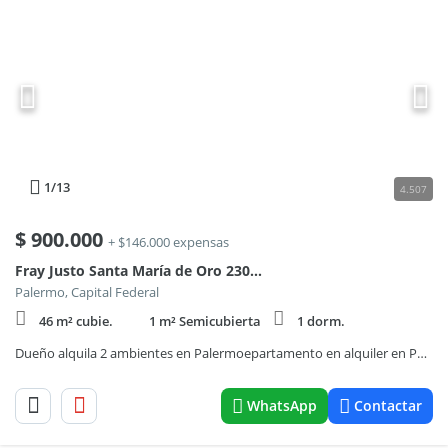
1
/13
4.507
$
900.000
+ $146.000 expensas
Fray Justo Santa María de Oro 2300, Piso 8
Palermo, Capital Federal
46 m² cubie.
1 m² Semicubierta
1 dorm.
Dueño alquila 2 ambientes en Palermoepartamento en alquiler en Palermo
WhatsApp
Contactar