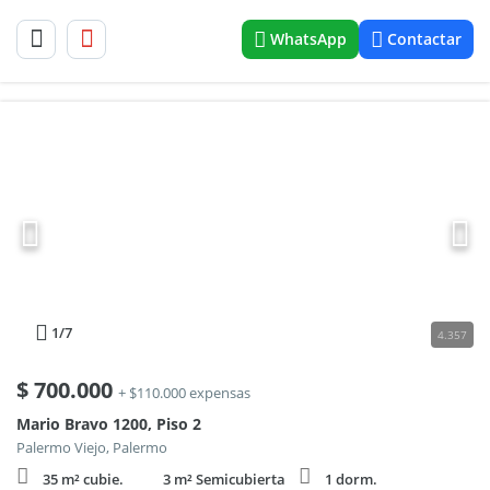
WhatsApp
Contactar
1
/7
4.357
$
700.000
+ $110.000 expensas
Mario Bravo 1200, Piso 2
Palermo Viejo, Palermo
35 m² cubie.
3 m² Semicubierta
1 dorm.