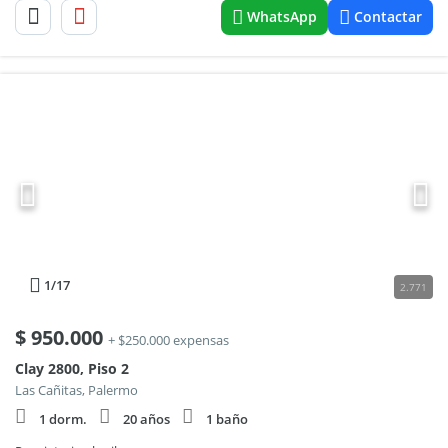
WhatsApp
Contactar
1
/17
2.771
$
950.000
+ $250.000 expensas
Clay 2800, Piso 2
Las Cañitas, Palermo
1 dorm.
20 años
1 baño