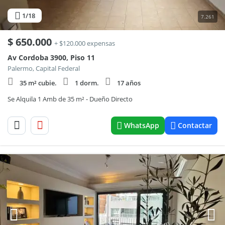
1
/18
7.261
$
650.000
+ $120.000 expensas
Av Cordoba 3900, Piso 11
Palermo, Capital Federal
35 m² cubie.
1 dorm.
17 años
Se Alquila 1 Amb de 35 m² - Dueño Directo
WhatsApp
Contactar