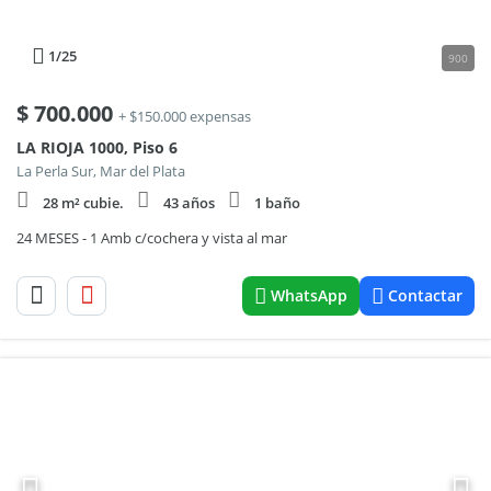
1
/25
900
$
700.000
+ $150.000 expensas
LA RIOJA 1000, Piso 6
La Perla Sur, Mar del Plata
28 m² cubie.
43 años
1 baño
24 MESES - 1 Amb c/cochera y vista al mar
WhatsApp
Contactar