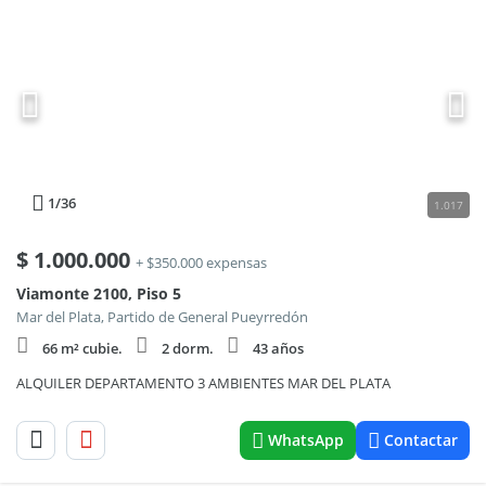
1
/36
1.017
$
1.000.000
+ $350.000 expensas
Viamonte 2100, Piso 5
Mar del Plata, Partido de General Pueyrredón
66 m² cubie.
2 dorm.
43 años
ALQUILER DEPARTAMENTO 3 AMBIENTES MAR DEL PLATA
WhatsApp
Contactar