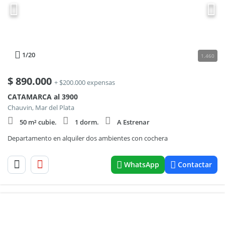
1
/20
1.460
$
890.000
+ $200.000 expensas
CATAMARCA al 3900
Chauvin, Mar del Plata
50 m² cubie.
1 dorm.
A Estrenar
Departamento en alquiler dos ambientes con cochera
WhatsApp
Contactar