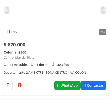
1
/19
770
$
620.000
Colon al 2300
Centro, Mar del Plata
41 m² cubie.
1 dorm.
30 años
Departamento 2 AMB CTFE - ZONA CENTRO - AV. COLON
WhatsApp
Contactar