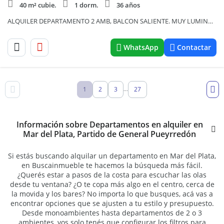
40 m² cubie.
1 dorm.
36 años
ALQUILER DEPARTAMENTO 2 AMB, BALCON SALIENTE. MUY LUMINOSO
WhatsApp
Contactar
1
2
3
27
...
Información sobre Departamentos en alquiler en
Mar del Plata, Partido de General Pueyrredón
Si estás buscando alquilar un departamento en Mar del Plata,
en Buscainmueble te hacemos la búsqueda más fácil.
¿Querés estar a pasos de la costa para escuchar las olas
desde tu ventana? ¿O te copa más algo en el centro, cerca de
la movida y los bares? No importa lo que busques, acá vas a
encontrar opciones que se ajusten a tu estilo y presupuesto.
Desde monoambientes hasta departamentos de 2 o 3
ambientes, vos solo tenés que configurar los filtros para