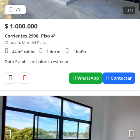
1
/31
1.501
$
1.000.000
Corrientes 2900, Piso 4°
Chauvin, Mar del Plata
44 m² cubie.
1 dorm.
1 baño
Dpto 2 amb. con balcón a estrenar
WhatsApp
Contactar