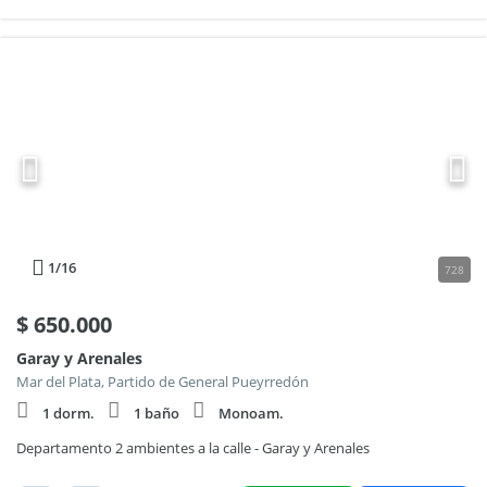
1
/16
728
$
650.000
Garay y Arenales
Mar del Plata, Partido de General Pueyrredón
1 dorm.
1 baño
Monoam.
Departamento 2 ambientes a la calle - Garay y Arenales