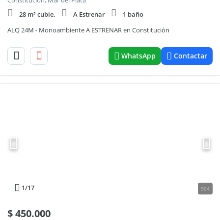
Constitucion, Mar del Plata
28 m² cubie.
A Estrenar
1 baño
ALQ 24M - Monoambiente A ESTRENAR en Constitución
WhatsApp
Contactar
1
/17
904
$
450.000