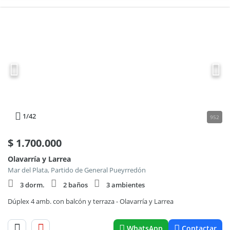
1
/42
952
$
1.700.000
Olavarría y Larrea
Mar del Plata, Partido de General Pueyrredón
3 dorm.
2 baños
3 ambientes
Dúplex 4 amb. con balcón y terraza - Olavarría y Larrea
WhatsApp
Contactar