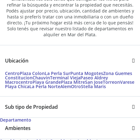
refinar la búsqueda y encontrar la propiedad que necesitás.
Podés ajustar por precio, ubicación, cantidad de ambientes y
hasta si preferís tratar con una inmobiliaria o con un dueño
directo. ¡Tu próximo hogar está más cerca de lo que pensás!
Solo tenés que revisar nuestro listado de departamentos en
alquiler en Mar del Plata.
Ubicación
Centro
Plaza Colon
La Perla Sur
Punta Mogotes
Zona Guemes
Constitucion
Chauvin
Terminal Vieja
Paseo Aldrey
Macrocentro
Playa Grande
Plaza Mitre
San Jose
Torreon
Varese
Playa Chica
La Perla Norte
Alem
Otro
Stella Maris
Sub tipo de Propiedad
Departamento
Ambientes