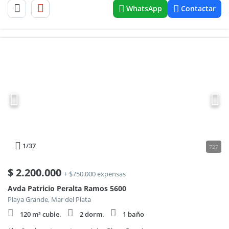
WhatsApp
Contactar
1
/37
727
$
2.200.000
+ $750.000 expensas
Avda Patricio Peralta Ramos 5600
Playa Grande, Mar del Plata
120 m² cubie.
2 dorm.
1 baño