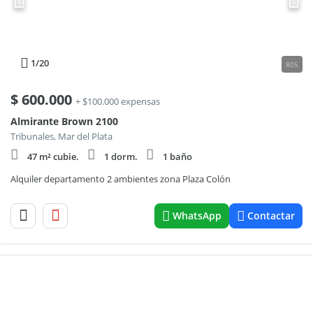
1
/20
805
$
600.000
+ $100.000 expensas
Almirante Brown 2100
Tribunales, Mar del Plata
47 m² cubie.
1 dorm.
1 baño
Alquiler departamento 2 ambientes zona Plaza Colón
WhatsApp
Contactar