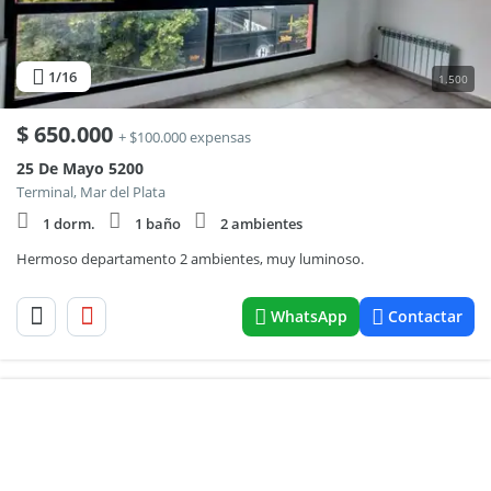
1
/16
1.500
$
650.000
+ $100.000 expensas
25 De Mayo 5200
Terminal, Mar del Plata
1 dorm.
1 baño
2 ambientes
Hermoso departamento 2 ambientes, muy luminoso.
WhatsApp
Contactar