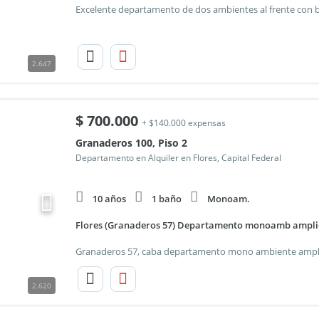
2.647
$
700.000
+ $140.000 expensas
Granaderos 100, Piso 2
Departamento en Alquiler en Flores, Capital Federal
10 años
1 baño
Monoam.
Flores (Granaderos 57) Departamento monoamb ampli
2.620