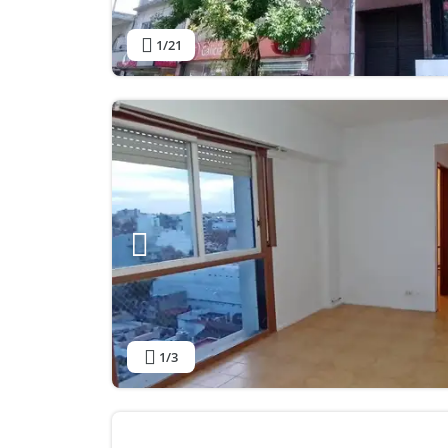
1
/21
1
/3