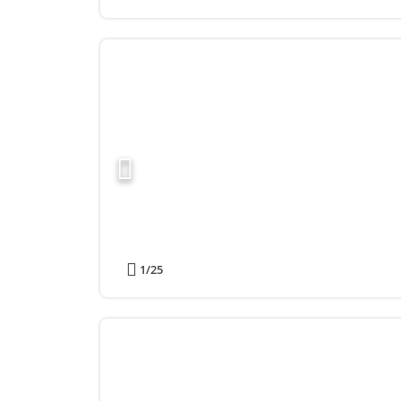
1
/25