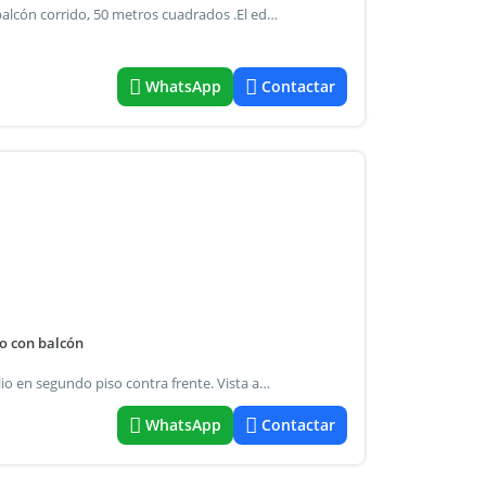
Excelente departamento de dos ambientes al frente con balcón corrido, 50 metros cuadrados .El edificio cuenta con 2 unidades por piso y son 6 pisos en total. El departamento esta ubicado en el 5 piso. Se ingresa al living comedor que tiene salida al balcón corrido que da al frente, amplia cocina separada con ventana también al frente del edificio, equipada con muebles bajo mesada alacenas y un spar , lavadero incorporado, baño completo con mampara, 1 dormitorio con ventana que da al pulmón del edificio y un gran placar. El departamento es muy luminoso. Esta ubicado a una cuadra de av. Directorio ,a una de av. Alberdi y a tres cuadras de la estación de subte a ( rivadavia y san pedrito). Contrato de 2 años valor del alquiler $ 650,00 expensas : $160.000 ajuste trimestral por ipc requisitos: un (1) mes adelantado deposito $1.000.000 certificación de firmas del contrato garantía propietaria fliar de caba ( garante en actividad con justificación de ingresos ) informes de dominio y de inhibición o seguro de caución ingresos comprobables ( recibo de sueldo ) para informes llamar al
WhatsApp
Contactar
o con balcón
Granaderos 57, caba departamento mono ambiente amplio en segundo piso contra frente. Vista abierta. Cocina abierta. Baño completo. En el piso 11 se encuentra el laundry a disposición. -No mascotas valor de alquiler: $700.000.- + Expensas de $140.000.
WhatsApp
Contactar