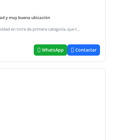
ad y muy buena ubicación
Alquiler excelente monoambiente con muy buena luminosidad en torre de primera categoría, que tiene solárium con pileta, gimnasio, laundry, sum y parrillas. El depto se encuentra en perfecto estado y cuenta con termotanque eléctrico y un equipo de aireacondicionado frio/calor. Listo para mudarse
WhatsApp
Contactar