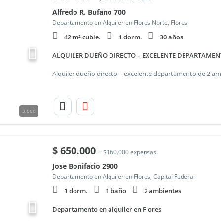
Alfredo R. Bufano 700
Departamento en Alquiler en Flores Norte, Flores
42 m² cubie.
1 dorm.
30 años
ALQUILER DUEÑO DIRECTO – EXCELENTE DEPARTAMENT
3.000
$
650.000
+ $160.000 expensas
Jose Bonifacio 2900
Departamento en Alquiler en Flores, Capital Federal
1 dorm.
1 baño
2 ambientes
Departamento en alquiler en Flores