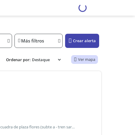
Más filtros
Crear alerta
Ver mapa
Ordenar por:
Amplio y luminoso 3 ambientes sobre av. Rivadavia a una cuadra de plaza flores (subte a - tren sarmiento - metrobus). Posee calefacción por loza radiante en toda la superficie y agua caliente central. Habitación principal de piso parqué y gran placard. Segunda habitación de piso parqué con placard sobre pasillo distribuidor. Amplio living de piso parqué y gran ventanal. Cocina independiente con muebles en bajo y alto mesada. Lavadero independiente con conexión para lavarropas automático y entrada de servicio. Baño completo remodelado. El servicio de agua esta incluido en las expensas. Muy luminoso y ventilado, con sol de atardecer. Digno de ver.