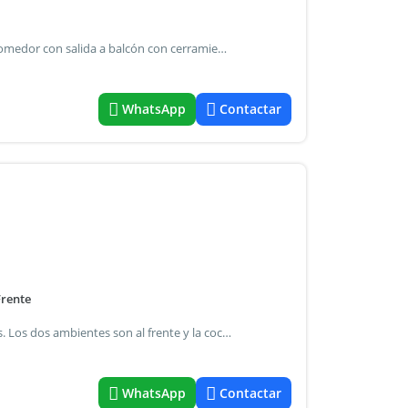
Departamento de 2 ambientes amplio, cocina equipada comedor con salida a balcón con cerramiento baño y dormitorio con buen placard. Condiciones. Ingreso a partir del mes de julio contrato por 2 años ipc cada 4 meses garantía de caucion fiancor/ deposito en garantía usd 500 alquiler mensual $600.000 expensas estimadas $190.000
WhatsApp
Contactar
Frente
Dueño directo. Amplio 2 ambiente con ambientes grandes. Los dos ambientes son al frente y la cocina al contrafrente. Balcón corrido con una zona aterrazada donde se puede poner una mesita. En la cocina cuenta con espacio para una mesa de comedor diario. Baulera aire acondicionado en el cuarto baño completo cocina a gas calefacción con tiro balanceado (2). Agregue imágenes de ia para que veas como quedan los muebles. Son 52 metros totales. Requisitos: garantía de familiar directo en caba / seguro de caución ingresos comprobables gastos de averiguación de garantía cargo del inquilino
WhatsApp
Contactar