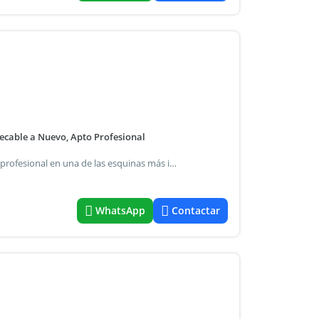
ecable a Nuevo, Apto Profesional
Dueño directo: av rivadavia 7407 esq. Av nazca vivienda o profesional en una de las esquinas más importantes de buenos aires, con movilidad a todos lados, decenas de líneas de colectivos, subte a a 20 metros! Totalmente renovado a nuevo super luminoso y silencioso expensas $ 148.000 (a agosto'26) servicios individuales aysa, electricidad, gas pisos de parquet plastificado placard hasta el techo ventanas nuevas en todos sus ambientes termotanque 90l cocina nueva conexión para lavarropas en la cocina encargado 3 ascensores living 4.,65 x 3,00 cocina 4,65 x 1,40 baño 2,05 x 1,50 habitación 3,00 x 3,00 *inmobiliarias e intermediarios abstenerse" requisitos - contrato por 2 años - actualización trimestral por ipc - excluyente seguro caución fynaer - se paga por mes adelantado, del 1 al 5 de cada mes - depósito de 500 dólares billete - no se aceptan mascotas - contrato con dueño directo, sin gastos ni comisiones su consulta es bienvenida
WhatsApp
Contactar