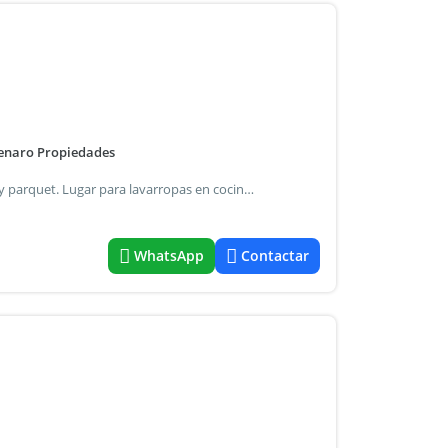
Genaro Propiedades
Muy buen dos ambientes muy luminoso. Pisos mosaicos y parquet. Lugar para lavarropas en cocina. Amplias medidas que totalizan 48 m2. Se requiere seguro de caución. Mes de depósito, mes de adelanto.
WhatsApp
Contactar