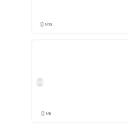
1
/13
1
/8