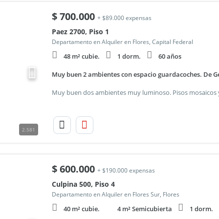
$
700.000
+ $89.000 expensas
Paez 2700, Piso 1
Departamento en Alquiler en Flores, Capital Federal
48 m² cubie.
1 dorm.
60 años
Muy buen 2 ambientes con espacio guardacoches. De 
2.581
$
600.000
+ $190.000 expensas
Culpina 500, Piso 4
Departamento en Alquiler en Flores Sur, Flores
40 m² cubie.
4 m² Semicubierta
1 dorm.