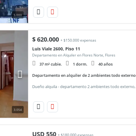
5.000
$
620.000
+ $150.000 expensas
Luis Viale 2600, Piso 11
Departamento en Alquiler en Flores Norte, Flores
37 m² cubie.
1 dorm.
40 años
Departamento en alquiler de 2 ambientes todo externo 
3.054
USD
550
+ $180.000 expensas