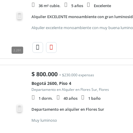
36 m² cubie.
5 años
Excelente
Alquiler EXCELENTE monoambiente con gran luminosid
2.291
$
800.000
+ $230.000 expensas
Bogotá 2600, Piso 4
Departamento en Alquiler en Flores Sur, Flores
1 dorm.
40 años
1 baño
Departamento en alquiler en Flores Sur
Muy luminoso