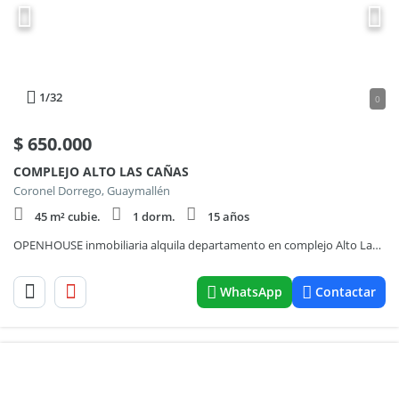
1
/32
0
$
650.000
COMPLEJO ALTO LAS CAÑAS
Coronel Dorrego, Guaymallén
45 m² cubie.
1 dorm.
15 años
OPENHOUSE inmobiliaria alquila departamento en complejo Alto Las Cañas
WhatsApp
Contactar