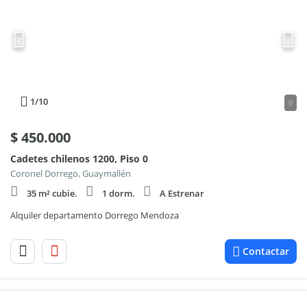
1
/10
0
$
450.000
Cadetes chilenos 1200, Piso 0
Coronel Dorrego, Guaymallén
35 m² cubie.
1 dorm.
A Estrenar
Alquiler departamento Dorrego Mendoza
Contactar