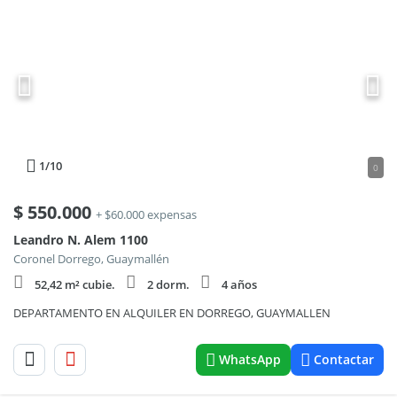
1
/10
0
$
550.000
+ $60.000 expensas
Leandro N. Alem 1100
Coronel Dorrego, Guaymallén
52,42 m² cubie.
2 dorm.
4 años
DEPARTAMENTO EN ALQUILER EN DORREGO, GUAYMALLEN
WhatsApp
Contactar