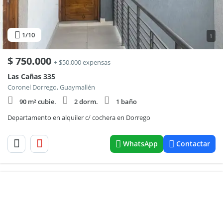
1
/10
1
$
750.000
+ $50.000 expensas
Las Cañas 335
Coronel Dorrego, Guaymallén
90 m² cubie.
2 dorm.
1 baño
Departamento en alquiler c/ cochera en Dorrego
WhatsApp
Contactar