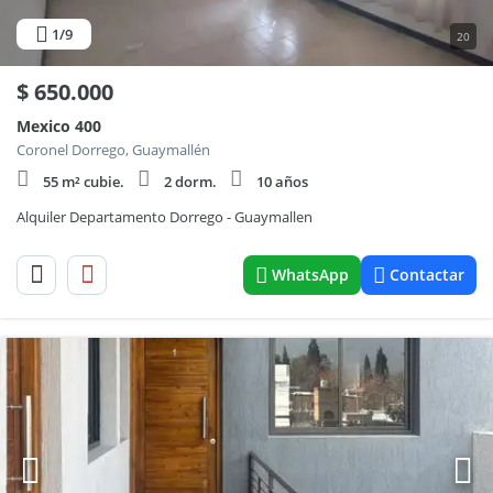
1
/9
20
$
650.000
Mexico 400
Coronel Dorrego, Guaymallén
55 m² cubie.
2 dorm.
10 años
Alquiler Departamento Dorrego - Guaymallen
WhatsApp
Contactar