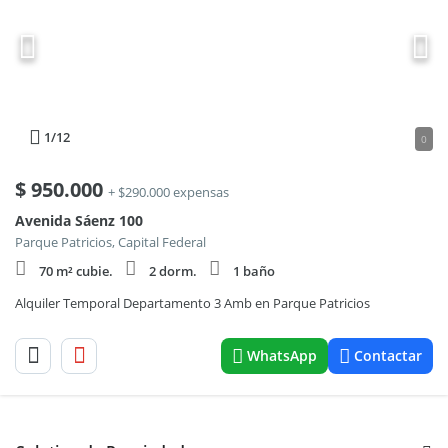
1
/12
0
$
950.000
+ $290.000 expensas
Avenida Sáenz 100
Parque Patricios, Capital Federal
70 m² cubie.
2 dorm.
1 baño
Alquiler Temporal Departamento 3 Amb en Parque Patricios
WhatsApp
Contactar