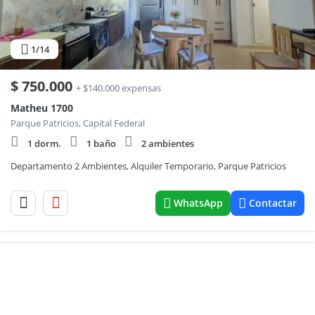
1
/14
1
$
750.000
+ $140.000 expensas
Matheu 1700
Parque Patricios, Capital Federal
1 dorm.
1 baño
2 ambientes
Departamento 2 Ambientes, Alquiler Temporario, Parque Patricios
WhatsApp
Contactar