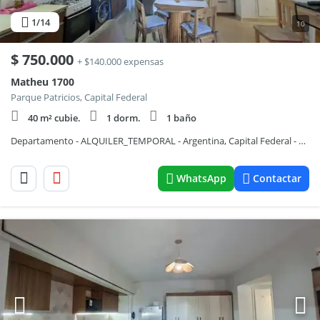
1
/14
10
$
750.000
+ $140.000 expensas
Matheu 1700
Parque Patricios, Capital Federal
40 m² cubie.
1 dorm.
1 baño
Departamento - ALQUILER_TEMPORAL - Argentina, Capital Federal - Matheu 1700
WhatsApp
Contactar