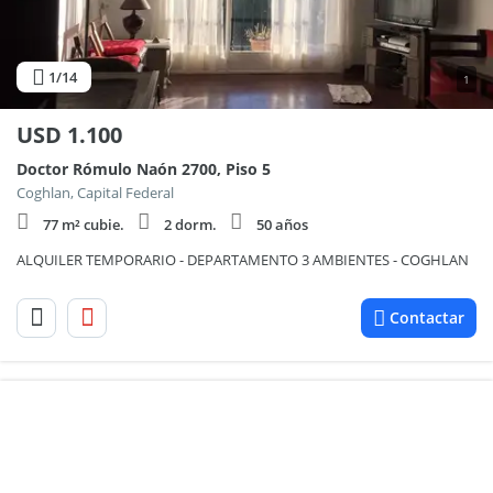
1
/14
1
USD
1.100
Doctor Rómulo Naón 2700, Piso 5
Coghlan, Capital Federal
77 m² cubie.
2 dorm.
50 años
ALQUILER TEMPORARIO - DEPARTAMENTO 3 AMBIENTES - COGHLAN
Contactar