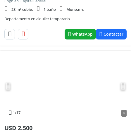
Coghlan, Capital Federal
28 m² cubie.
1 baño
Monoam.
Departamento en alquiler temporario
WhatsApp
Contactar
1
/17
0
USD
2.500