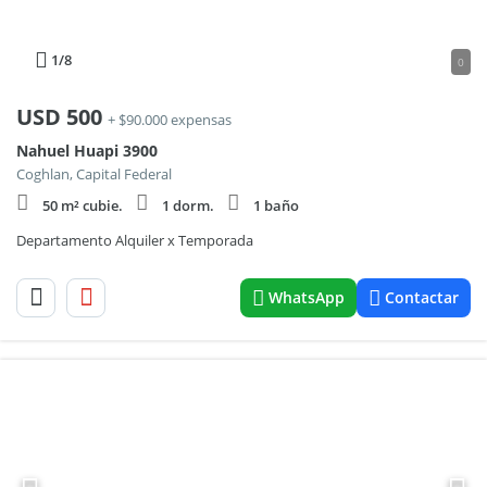
1
/8
0
USD
500
+ $90.000 expensas
Nahuel Huapi 3900
Coghlan, Capital Federal
50 m² cubie.
1 dorm.
1 baño
Departamento Alquiler x Temporada
WhatsApp
Contactar