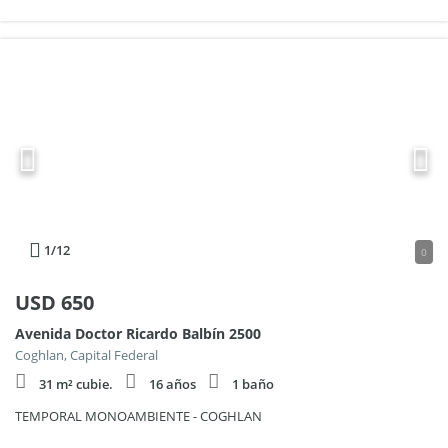
1
/12
0
USD
650
Avenida Doctor Ricardo Balbín 2500
Coghlan, Capital Federal
31 m² cubie.
16 años
1 baño
TEMPORAL MONOAMBIENTE - COGHLAN