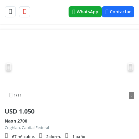
WhatsApp
Contactar
1
/11
0
USD
1.050
Naon 2700
Coghlan, Capital Federal
67 m² cubie.
2 dorm.
1 baño