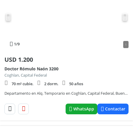
1
/9
1
USD
1.200
Doctor Rómulo Naón 3200
Coghlan, Capital Federal
70 m² cubie.
2 dorm.
50 años
Departamento en Alq. Temporario en Coghlan, Capital Federal, Buenos Aires
WhatsApp
Contactar