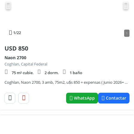
1
/22
1
USD
850
Naon 2700
Coghlan, Capital Federal
75 m² cubie.
2 dorm.
1 baño
Coghlan, Naon 2700, 3 amb, 75m2, u$s 850 + expensas ( Junio 2026= aprox $ 180,000) + servicios.
WhatsApp
Contactar