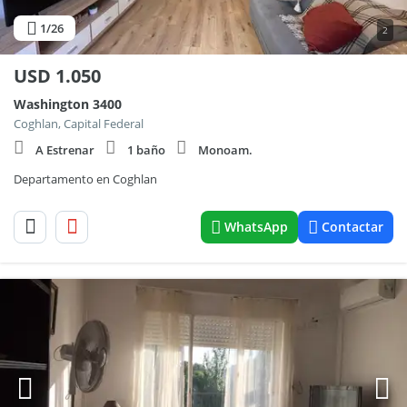
1
/26
2
USD
1.050
Washington 3400
Coghlan, Capital Federal
A Estrenar
1 baño
Monoam.
Departamento en Coghlan
WhatsApp
Contactar