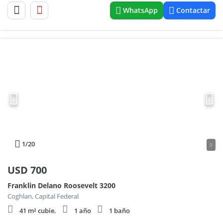
WhatsApp
Contactar
1
/20
0
USD
700
Franklin Delano Roosevelt 3200
Coghlan, Capital Federal
41 m² cubie.
1 año
1 baño