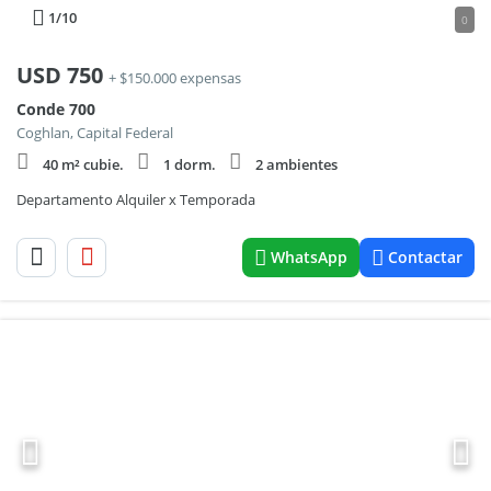
1
/10
0
USD
750
+ $150.000 expensas
Conde 700
Coghlan, Capital Federal
40 m² cubie.
1 dorm.
2 ambientes
Departamento Alquiler x Temporada
WhatsApp
Contactar