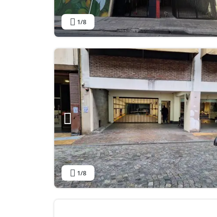
1
/8
1
/8