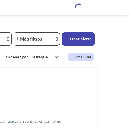
Más filtros
Crear alerta
Ver mapa
Ordenar por:
dual - ubicacion centrica en san telmo