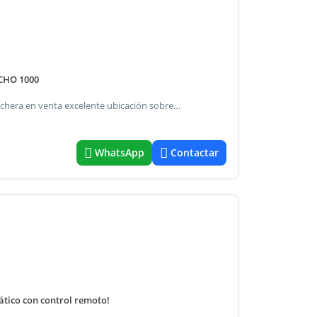
UCHO 1000
Venta de cochera , en recoleta ,capital federal recoleta - cochera en venta excelente ubicación sobre ayacucho y santa fe. Cochera fija de fácil acceso por rampa, ubicada en 1º piso. Superficie: 18 m² edificio exclusivo de cocheras bajas expensas muy cómoda para maniobrar ideal inversión o uso propio ubicación estratégica, con rápido acceso y excelente conectividad en pleno recoleta. Consultanos para más información o coordinar una visita.
WhatsApp
Contactar
tico con control remoto!