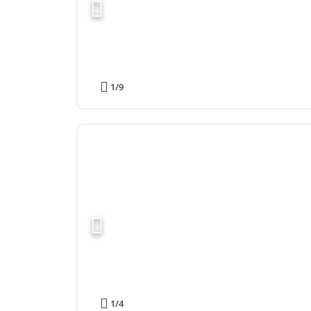
1
/9
1
/4