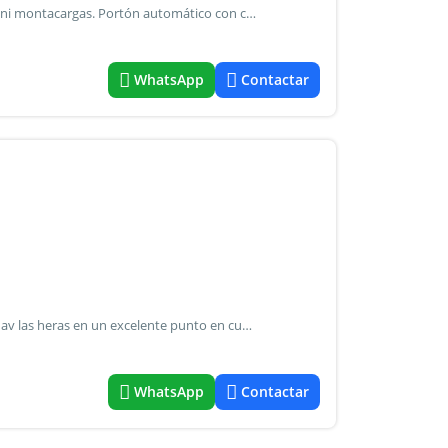
Cochera fija cubierta. En planta baja, sin rampas ni curvas ni montacargas. Portón automático con control remoto!
WhatsApp
Contactar
Cochera en alquiler ubicada en el barrio de recoleta sobre av las heras en un excelente punto en cuanto a la cochera: - fija. -Cubierta. - Se encuentra en un tercer subsuelo. Podes comunicarte con nosotros al sedani propiedades cucicba m.7889
WhatsApp
Contactar