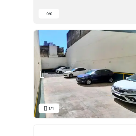
0
/0
1
/1