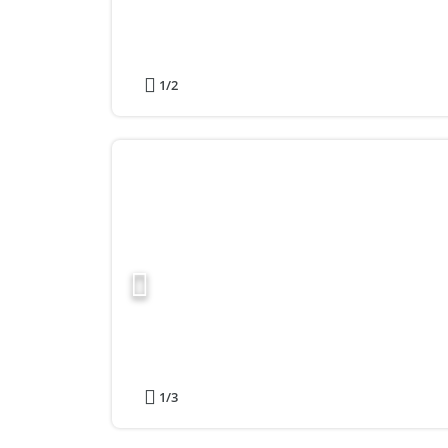
1
/2
1
/3