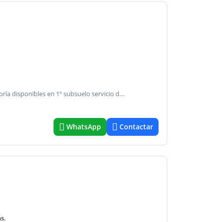
(Dlg-dlg-10) cocheras en edificio arenales y callao de categoría disponibles en 1º subsuelo servicio de camaras de seguridad personal 24hs en puerta grupo electrógeno ascensor en todos los subsuelos
WhatsApp
Contactar
s.