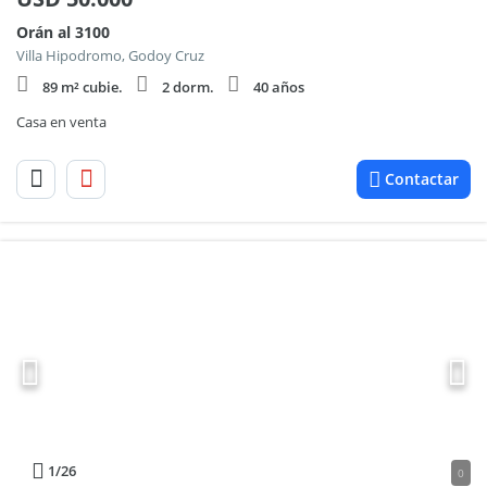
Orán al 3100
Villa Hipodromo, Godoy Cruz
89 m² cubie.
2 dorm.
40 años
Casa en venta
Contactar
1
/26
0