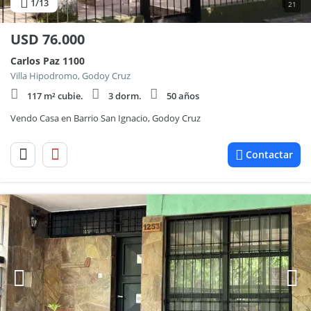
1
/13
21
USD
76.000
Carlos Paz 1100
Villa Hipodromo, Godoy Cruz
117 m² cubie.
3 dorm.
50 años
Vendo Casa en Barrio San Ignacio, Godoy Cruz
Contactar