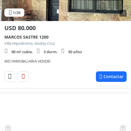
1
/26
15
USD
80.000
MARCOS SASTRE 1200
Villa Hipodromo, Godoy Cruz
90 m² cubie.
3 dorm.
50 años
MD INMOBILIARIA VENDE!
Contactar