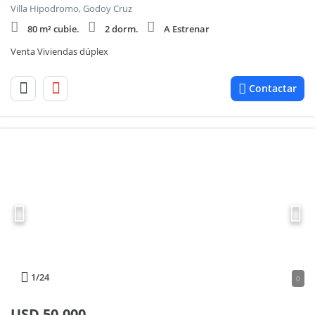
Villa Hipodromo, Godoy Cruz
80 m² cubie.
2 dorm.
A Estrenar
Venta Viviendas dúplex
Contactar
1
/24
0
USD
50.000