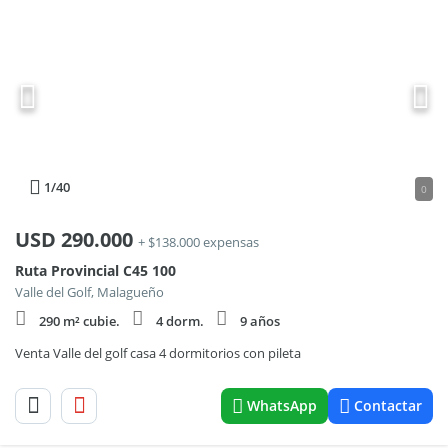
1
/40
0
USD
290.000
+ $138.000 expensas
Ruta Provincial C45 100
Valle del Golf, Malagueño
290 m² cubie.
4 dorm.
9 años
Venta Valle del golf casa 4 dormitorios con pileta
WhatsApp
Contactar