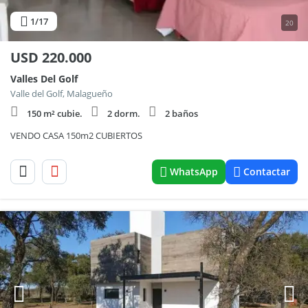
1
/17
20
USD
220.000
Valles Del Golf
Valle del Golf, Malagueño
150 m² cubie.
2 dorm.
2 baños
VENDO CASA 150m2 CUBIERTOS
WhatsApp
Contactar