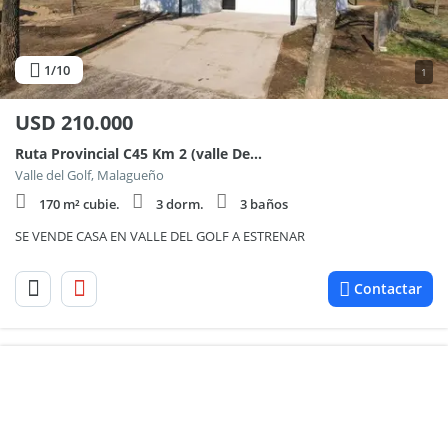
1
/10
1
USD
210.000
Ruta Provincial C45 Km 2 (valle Del Golf)
Valle del Golf, Malagueño
170 m² cubie.
3 dorm.
3 baños
SE VENDE CASA EN VALLE DEL GOLF A ESTRENAR
Contactar