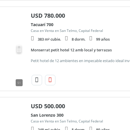
USD
780.000
Tacuarí 700
Casa en Venta en San Telmo, Capital Federal
383 m² cubie.
8 dorm.
99 años
Monserrat petit hotel 12 amb local y terrazas
51
USD
500.000
San Lorenzo 300
Casa en Venta en San Telmo, Capital Federal
248 m² cubie.
5 dorm.
80 años