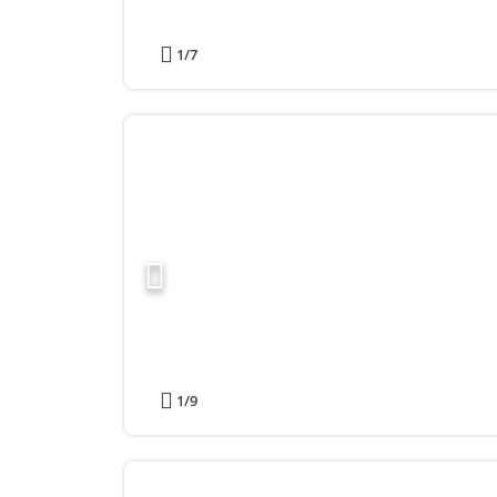
1
/7
1
/9