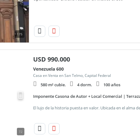
175
USD
990.000
Venezuela 600
Casa en Venta en San Telmo, Capital Federal
580 m² cubie.
4 dorm.
100 años
Imponente Casona de Autor + Local Comercial | Terraz
72