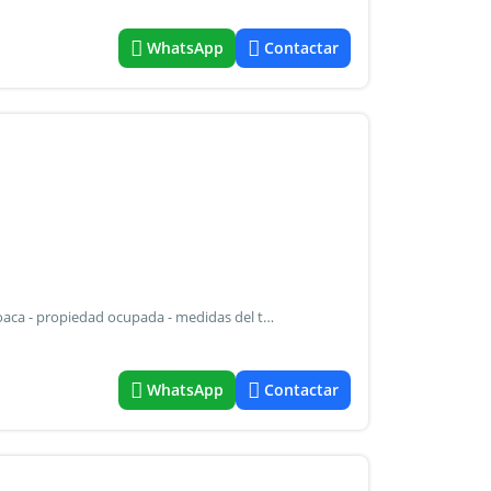
WhatsApp
Contactar
Ciudad:capital fe - zona:normal - asfalto - obra sanitaria:cloaca - propiedad ocupada - medidas del terreno:15.4x8.85 - categoria:bueno - multi-familiar - edificio antiguo de 600 m2, desarrollado en planta baja, 2 pisos y terraza. Posee pisos de pinotea y cerámica, orientación norte, muy buena luminosidad. Cuenta con 15 habtaciones, 5 baños, 64 camas. Lote 15.48x8.85 superficie de terreno 137 m2 zonificación r2aii la unidad se transfiere con un contrato de locación vigente hasta octubre de 2015, con renta de u$s 3.000 mensuales.
WhatsApp
Contactar