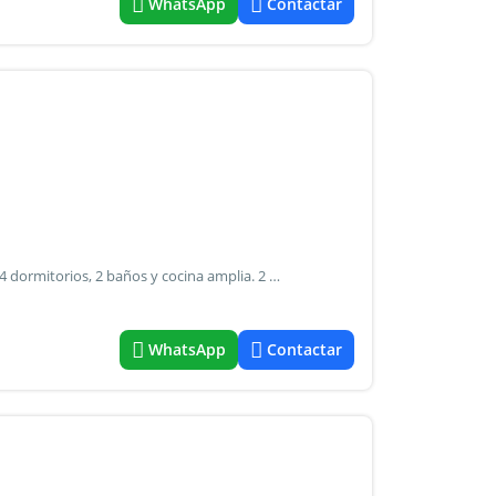
WhatsApp
Contactar
Casa con terraza compuesta por living comedor al frente, 4 dormitorios, 2 baños y cocina amplia. 2 galerías con pasillo pasante. Luego en primer piso quincho con parrilla y terraza descubierta. Muy buena orientacion. Todo luz a mejorar. Se puede subdividir. Frente (m): 8.70 m fondo (m): 24.25 m código de planeamiento urbano: aph 1 14 maseda propiedades. Cucicba 3858 *las medidas, superficies y montos de expensas consignadas en la presente descripción son aproximadas, a solo título orientativo y no son vinculantes. Las medidas y superficies reales surgen del título respectivo, y el monto de expensas real, del recibo emitido por la administración del consorcio de copropietarios que rige el inmueble
WhatsApp
Contactar