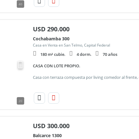
40
USD
290.000
Cochabamba 300
Casa en Venta en San Telmo, Capital Federal
180 m² cubie.
4 dorm.
70 años
CASA CON LOTE PROPIO.
20
USD
300.000
Balcarce 1300