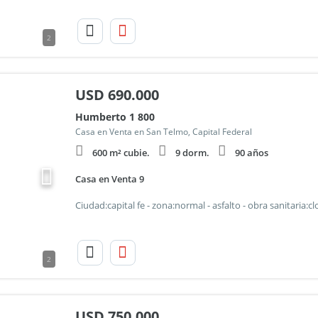
2
USD
690.000
Humberto 1 800
Casa en Venta en San Telmo, Capital Federal
600 m² cubie.
9 dorm.
90 años
Casa en Venta 9
2
USD
750.000