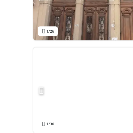
1
/26
1
/36