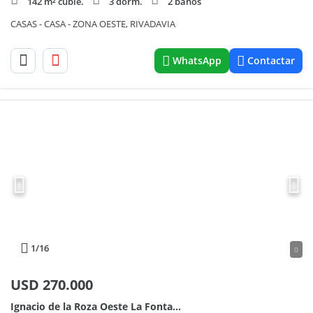
142 m² cubie.
3 dorm.
2 baños
CASAS - CASA - ZONA OESTE, RIVADAVIA
WhatsApp
Contactar
1
/16
0
USD
270.000
Ignacio de la Roza Oeste La Fontana 3200