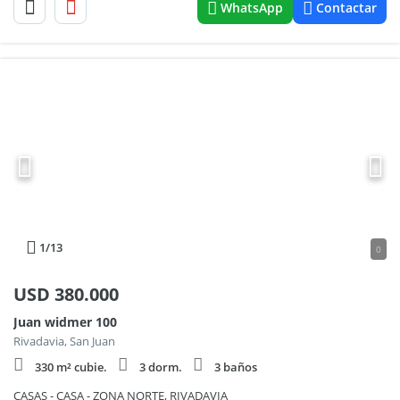
WhatsApp
Contactar
1
/13
0
USD
380.000
Juan widmer 100
Rivadavia, San Juan
330 m² cubie.
3 dorm.
3 baños
CASAS - CASA - ZONA NORTE, RIVADAVIA