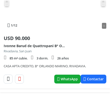
1
/12
0
USD
90.000
Ivonne Barud de Quattropani B° Orlando Marino Mza K casa 100
Rivadavia, San Juan
85 m² cubie.
3 dorm.
26 años
CASA APTA CREDITO, B° ORLANDO MARINO, RIVADAVIA.
WhatsApp
Contactar