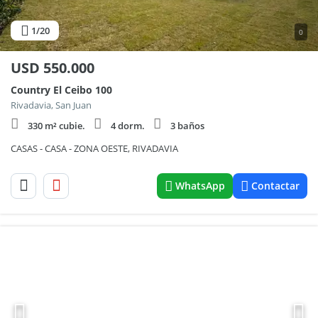
1
/20
0
USD
550.000
Country El Ceibo 100
Rivadavia, San Juan
330 m² cubie.
4 dorm.
3 baños
CASAS - CASA - ZONA OESTE, RIVADAVIA
WhatsApp
Contactar