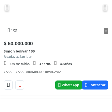
1
/21
0
$
60.000.000
Simon bolivar 100
Rivadavia, San Juan
155 m² cubie.
3 dorm.
40 años
CASAS - CASA - ARAMBURU, RIVADAVIA
WhatsApp
Contactar