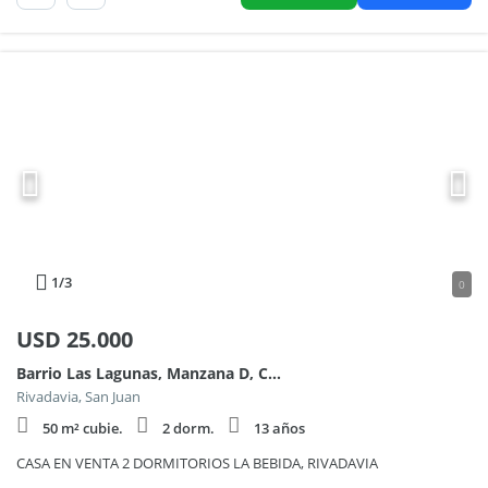
1
/3
0
USD
25.000
Barrio Las Lagunas, Manzana D, Casa 19 - Rivadavia - La Bebida 100
Rivadavia, San Juan
50 m² cubie.
2 dorm.
13 años
CASA EN VENTA 2 DORMITORIOS LA BEBIDA, RIVADAVIA