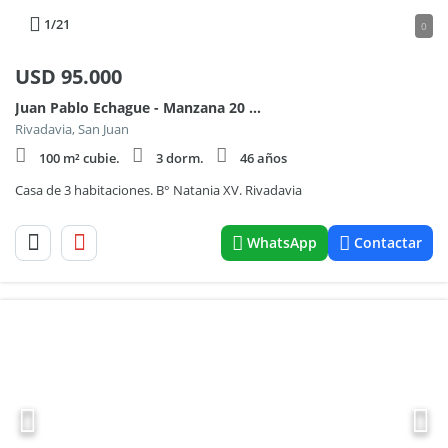
1
/21
0
USD
95.000
Juan Pablo Echague - Manzana 20 - Casa 17 100
Rivadavia, San Juan
100 m² cubie.
3 dorm.
46 años
Casa de 3 habitaciones. B° Natania XV. Rivadavia
WhatsApp
Contactar