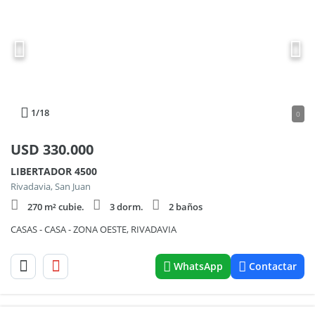
1
/18
0
USD
330.000
LIBERTADOR 4500
Rivadavia, San Juan
270 m² cubie.
3 dorm.
2 baños
CASAS - CASA - ZONA OESTE, RIVADAVIA
WhatsApp
Contactar