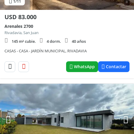
1
/11
0
USD
83.000
Arenales 2700
Rivadavia, San Juan
145 m² cubie.
4 dorm.
40 años
CASAS - CASA - JARDÍN MUNICIPAL, RIVADAVIA
WhatsApp
Contactar