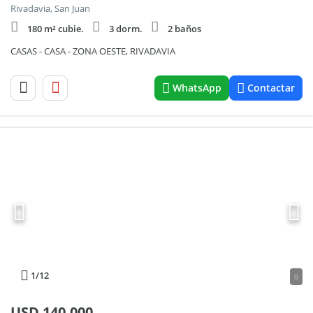
Rivadavia, San Juan
180 m² cubie.
3 dorm.
2 baños
CASAS - CASA - ZONA OESTE, RIVADAVIA
WhatsApp
Contactar
1
/12
0
USD
140.000