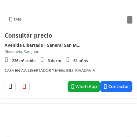
1
/49
0
Consultar precio
Avenida Libertador General San Martín 4260 oeste, Rivadavia, San Juan 4200
Rivadavia, San Juan
236 m² cubie.
3 dorm.
61 años
CASA EN AV. LIBERTADOR Y MEGLIOLI. RIVADAVIA
WhatsApp
Contactar