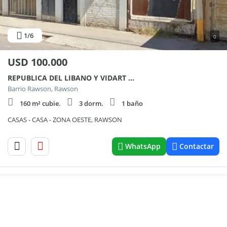
1
/6
0
USD
100.000
REPUBLICA DEL LIBANO Y VIDART 1900
Barrio Rawson, Rawson
160 m² cubie.
3 dorm.
1 baño
CASAS - CASA - ZONA OESTE, RAWSON
WhatsApp
Contactar