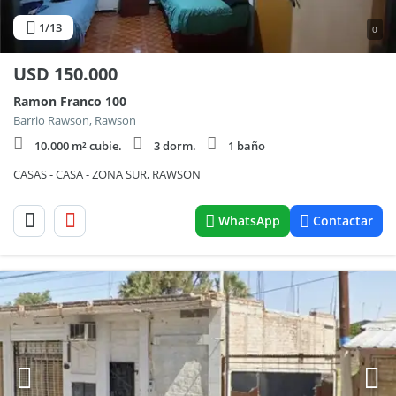
1
/13
0
USD
150.000
Ramon Franco 100
Barrio Rawson, Rawson
10.000 m² cubie.
3 dorm.
1 baño
CASAS - CASA - ZONA SUR, RAWSON
WhatsApp
Contactar