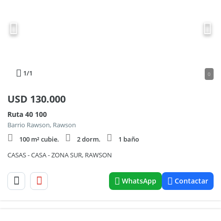
1
/1
0
USD
130.000
Ruta 40 100
Barrio Rawson, Rawson
100 m² cubie.
2 dorm.
1 baño
CASAS - CASA - ZONA SUR, RAWSON
WhatsApp
Contactar