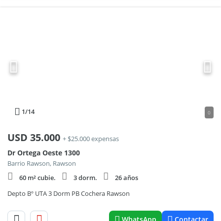
1
/14
0
USD
35.000
+ $25.000 expensas
Dr Ortega Oeste 1300
Barrio Rawson, Rawson
60 m² cubie.
3 dorm.
26 años
Depto Bº UTA 3 Dorm PB Cochera Rawson
WhatsApp
Contactar