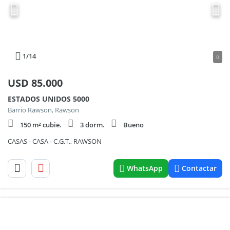
1
/14
0
USD
85.000
ESTADOS UNIDOS 5000
Barrio Rawson, Rawson
150 m² cubie.
3 dorm.
Bueno
CASAS - CASA - C.G.T., RAWSON
WhatsApp
Contactar