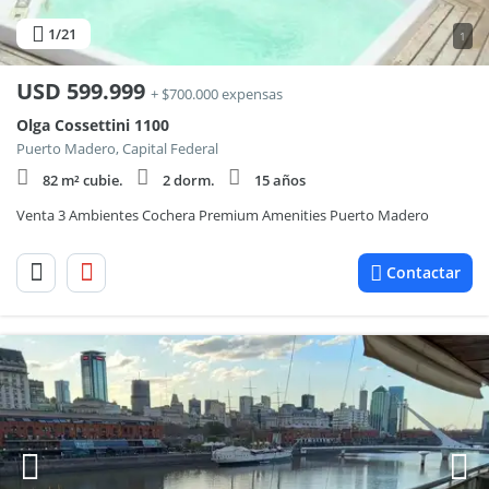
1
/21
1
USD
599.999
+ $700.000 expensas
Olga Cossettini 1100
Puerto Madero, Capital Federal
82 m² cubie.
2 dorm.
15 años
Venta 3 Ambientes Cochera Premium Amenities Puerto Madero
Contactar