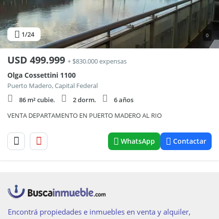
1
/24
0
USD
499.999
+ $830.000 expensas
Olga Cossettini 1100
Puerto Madero, Capital Federal
86 m² cubie.
2 dorm.
6 años
VENTA DEPARTAMENTO EN PUERTO MADERO AL RIO
WhatsApp
Contactar
Encontrá propiedades e inmuebles en venta y alquiler,