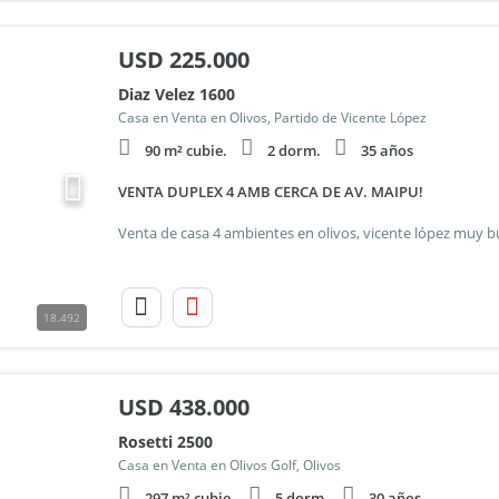
USD
225.000
Diaz Velez 1600
Casa en Venta en Olivos, Partido de Vicente López
90 m² cubie.
2 dorm.
35 años
VENTA DUPLEX 4 AMB CERCA DE AV. MAIPU!
18.492
USD
438.000
Rosetti 2500
Casa en Venta en Olivos Golf, Olivos
297 m² cubie.
5 dorm.
30 años