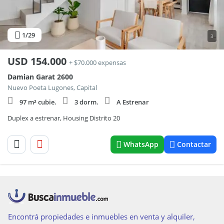
1
/29
3
USD
154.000
+ $70.000 expensas
Damian Garat 2600
Nuevo Poeta Lugones, Capital
97 m² cubie.
3 dorm.
A Estrenar
Duplex a estrenar, Housing Distrito 20
WhatsApp
Contactar
Encontrá propiedades e inmuebles en venta y alquiler,