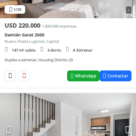
1
/29
4
USD
220.000
+ $90.000 expensas
Damián Garat 2600
Nuevo Poeta Lugones, Capital
147 m² cubie.
3 dorm.
A Estrenar
Duplex a estrenar, Housing Distrito 20
WhatsApp
Contactar