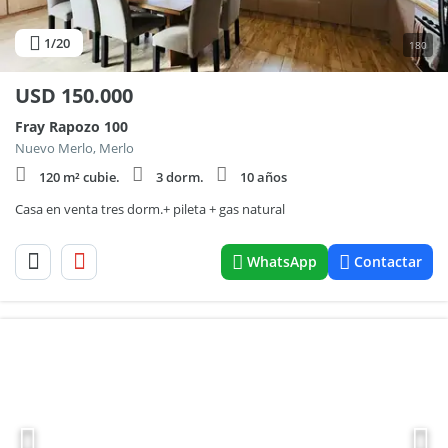
1
/20
180
USD
150.000
Fray Rapozo 100
Nuevo Merlo, Merlo
120 m² cubie.
3 dorm.
10 años
Casa en venta tres dorm.+ pileta + gas natural
WhatsApp
Contactar