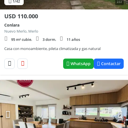
1
/42
222
USD
110.000
Conlara
Nuevo Merlo, Merlo
95 m² cubie.
3 dorm.
11 años
Casa con monoambiente, pileta climatizada y gas natural
WhatsApp
Contactar