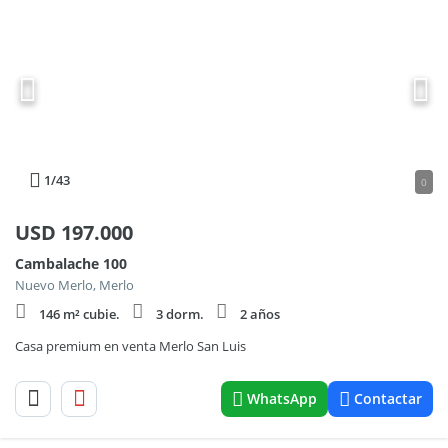
1
/43
0
USD
197.000
Cambalache 100
Nuevo Merlo, Merlo
146 m² cubie.
3 dorm.
2 años
Casa premium en venta Merlo San Luis
WhatsApp
Contactar