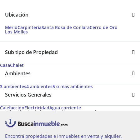
Ubicación
Merlo
Carpinteria
Santa Rosa de Conlara
Cerro de Oro
Los Molles
Sub tipo de Propiedad
Casa
Chalet
Ambientes
3 ambientes
4 ambientes
5 o más ambientes
Servicios Generales
Calefacción
Electricidad
Agua corriente
Calefacción tiro balanceado
Pileta
Gas natural
Aire acondicionado individual
Encontrá propiedades e inmuebles en venta y alquiler,