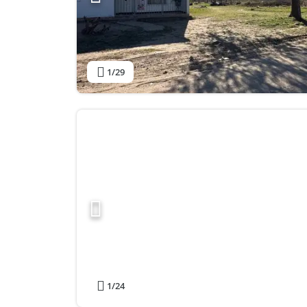
1
/29
1
/24