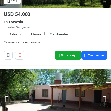
1
/11
16
USD
54.000
La Travesia
Luyaba, San Javier
1 dorm.
1 baño
2 ambientes
Casa en venta en Luyaba
WhatsApp
Contactar