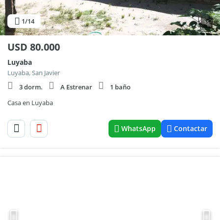
1
/14
15
USD
80.000
Luyaba
Luyaba, San Javier
3 dorm.
A Estrenar
1 baño
Casa en Luyaba
WhatsApp
Contactar