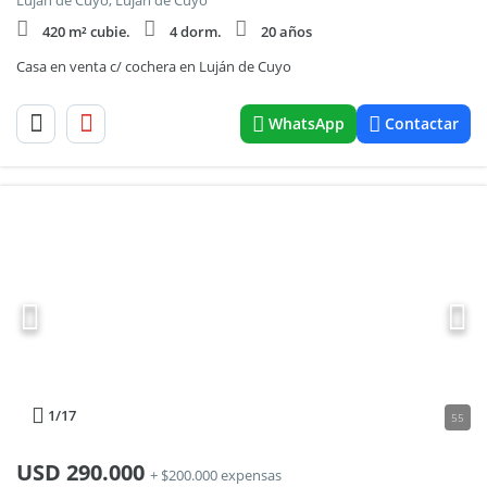
Lujan de Cuyo, Luján de Cuyo
420 m² cubie.
4 dorm.
20 años
Casa en venta c/ cochera en Luján de Cuyo
WhatsApp
Contactar
1
/17
55
USD
290.000
+ $200.000 expensas