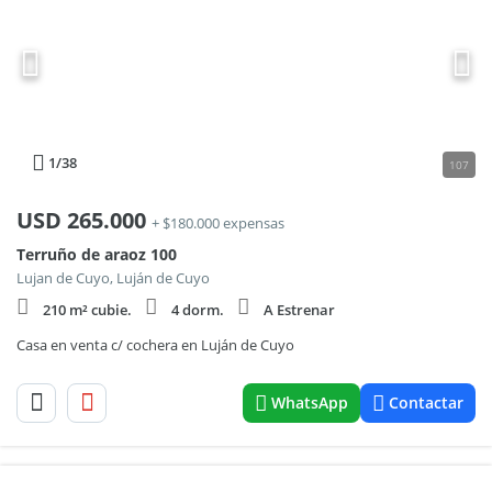
1
/38
107
USD
265.000
+ $180.000 expensas
Terruño de araoz 100
Lujan de Cuyo, Luján de Cuyo
210 m² cubie.
4 dorm.
A Estrenar
Casa en venta c/ cochera en Luján de Cuyo
WhatsApp
Contactar