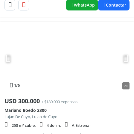
WhatsApp
Contactar
1
/6
20
USD
300.000
+ $180.000 expensas
Mariano Boedo 2800
Lujan De Cuyo, Lujan de Cuyo
250 m² cubie.
4 dorm.
A Estrenar