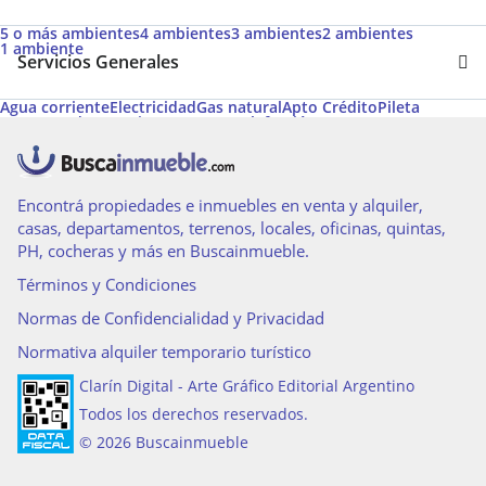
5 o más ambientes
4 ambientes
3 ambientes
2 ambientes
1 ambiente
Servicios Generales
Agua corriente
Electricidad
Gas natural
Apto Crédito
Pileta
Desayunador
Permite Mascotas
Calefacción
Aire acondicionado individual
Acceso para personas con movilidad reducida
Caldera
Aire acondicionado central
Aire caliente
Calefacción tiro balanceado
Amoblado
Cancha de futbol
Gas envasado
Encontrá propiedades e inmuebles en venta y alquiler,
casas, departamentos, terrenos, locales, oficinas, quintas,
PH, cocheras y más en Buscainmueble.
Términos y Condiciones
Normas de Confidencialidad y Privacidad
Normativa alquiler temporario turístico
Clarín Digital - Arte Gráfico Editorial Argentino
Todos los derechos reservados.
© 2026 Buscainmueble