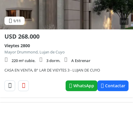
1
/11
111
USD
268.000
Vieytes 2800
Mayor Drummond, Lujan de Cuyo
220 m² cubie.
3 dorm.
A Estrenar
CASA EN VENTA, B° LAR DE VIEYTES 3 - LUJAN DE CUYO
WhatsApp
Contactar