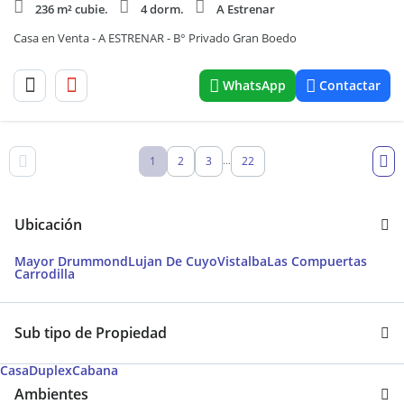
236 m² cubie.
4 dorm.
A Estrenar
Casa en Venta - A ESTRENAR - B° Privado Gran Boedo
WhatsApp
Contactar
1
2
3
22
...
Ubicación
Mayor Drummond
Lujan De Cuyo
Vistalba
Las Compuertas
Carrodilla
Sub tipo de Propiedad
Casa
Duplex
Cabana
Ambientes