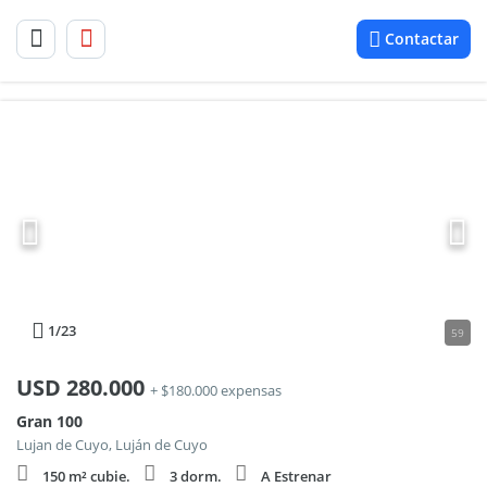
Contactar
1
/23
59
USD
280.000
+ $180.000 expensas
Gran 100
Lujan de Cuyo, Luján de Cuyo
150 m² cubie.
3 dorm.
A Estrenar