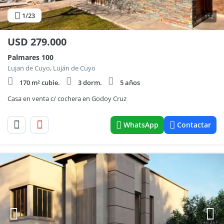
1
/23
112
USD
279.000
Palmares 100
Lujan de Cuyo, Luján de Cuyo
170 m² cubie.
3 dorm.
5 años
Casa en venta c/ cochera en Godoy Cruz
WhatsApp
Contactar