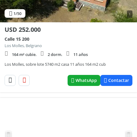
1
/50
1
USD
252.000
Calle 15 200
Los Molles, Belgrano
164 m² cubie.
2 dorm.
11 años
Los Molles, sobre lote 5740 m2 casa 11 años 164 m2 cub
WhatsApp
Contactar