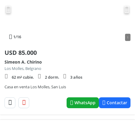
1
/16
1
USD
85.000
Simeon A. Chirino
Los Molles, Belgrano
62 m² cubie.
2 dorm.
3 años
Casa en venta Los Molles, San Luis
WhatsApp
Contactar