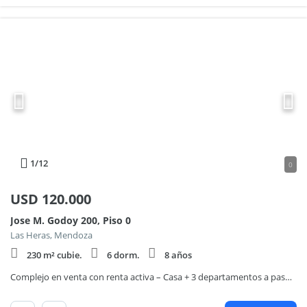
1
/12
0
USD
120.000
Jose M. Godoy 200, Piso 0
Las Heras, Mendoza
230 m² cubie.
6 dorm.
8 años
Complejo en venta con renta activa – Casa + 3 departamentos a pasos de calle Mitre