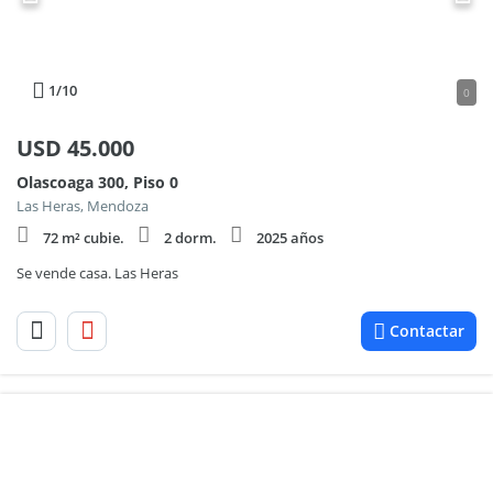
1
/10
0
USD
45.000
Olascoaga 300, Piso 0
Las Heras, Mendoza
72 m² cubie.
2 dorm.
2025 años
Se vende casa. Las Heras
Contactar