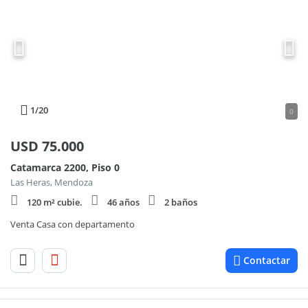
1
/20
0
USD
75.000
Catamarca 2200, Piso 0
Las Heras, Mendoza
120 m² cubie.
46 años
2 baños
Venta Casa con departamento
Contactar