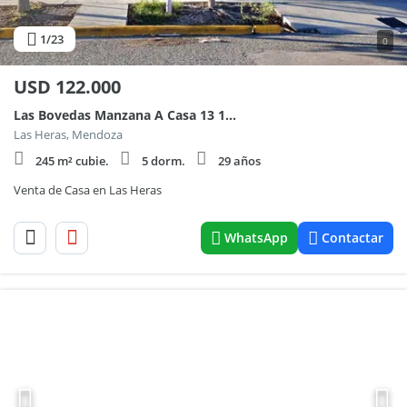
1
/23
0
USD
122.000
Las Bovedas Manzana A Casa 13 100, Piso 0
Las Heras, Mendoza
245 m² cubie.
5 dorm.
29 años
Venta de Casa en Las Heras
WhatsApp
Contactar