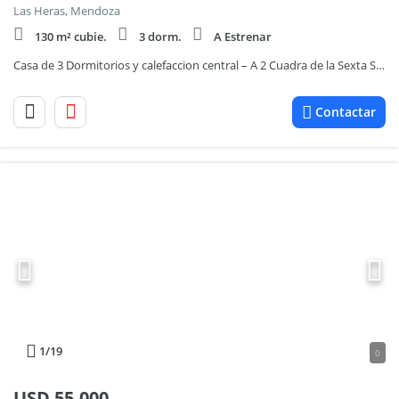
Las Heras, Mendoza
130 m² cubie.
3 dorm.
A Estrenar
Casa de 3 Dormitorios y calefaccion central – A 2 Cuadra de la Sexta Sección
Contactar
1
/19
0
USD
55.000