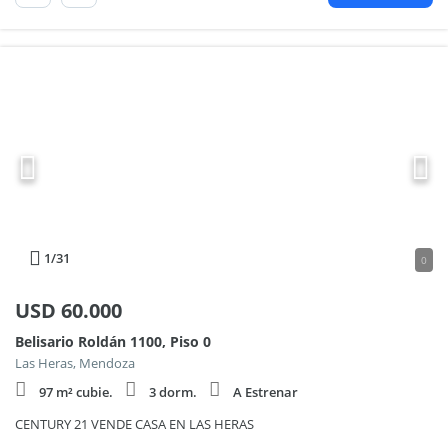
1
/31
0
USD
60.000
Belisario Roldán 1100, Piso 0
Las Heras, Mendoza
97 m² cubie.
3 dorm.
A Estrenar
CENTURY 21 VENDE CASA EN LAS HERAS