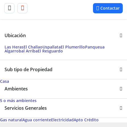
Contactar
Ubicación
Las Heras
El Challao
Uspallata
El Plumerillo
Panqueua
Algarrobal Arriba
El Resguardo
Sub tipo de Propiedad
Casa
Ambientes
5 o más ambientes
Servicios Generales
Gas natural
Agua corriente
Electricidad
Apto Crédito