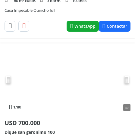
180 m² cubie.
3 dorm.
10 años
Casa Impecable Quincho full
WhatsApp
Contactar
1
/80
40
USD
700.000
Dique san geronimo 100