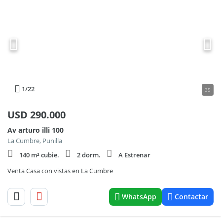
1
/22
35
USD
290.000
Av arturo illi 100
La Cumbre, Punilla
140 m² cubie.
2 dorm.
A Estrenar
Venta Casa con vistas en La Cumbre
WhatsApp
Contactar