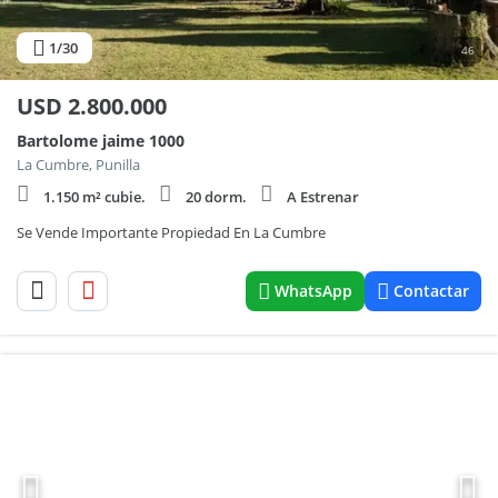
1
/30
46
USD
2.800.000
Bartolome jaime 1000
La Cumbre, Punilla
1.150 m² cubie.
20 dorm.
A Estrenar
Se Vende Importante Propiedad En La Cumbre
WhatsApp
Contactar