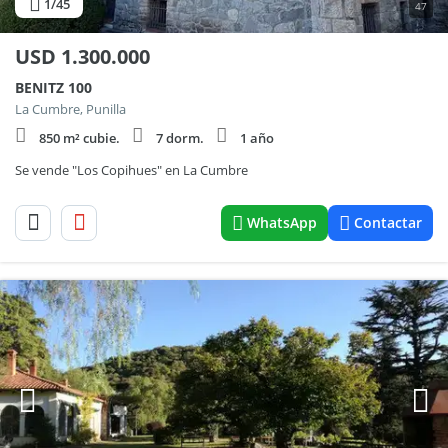
1
/45
47
USD
1.300.000
BENITZ 100
La Cumbre, Punilla
850 m² cubie.
7 dorm.
1 año
Se vende "Los Copihues" en La Cumbre
WhatsApp
Contactar