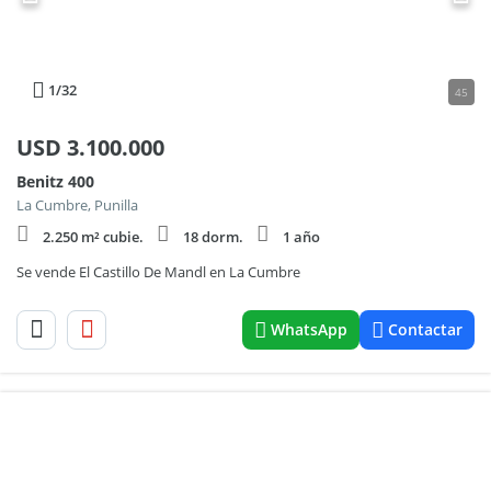
1
/32
45
USD
3.100.000
Benitz 400
La Cumbre, Punilla
2.250 m² cubie.
18 dorm.
1 año
Se vende El Castillo De Mandl en La Cumbre
WhatsApp
Contactar