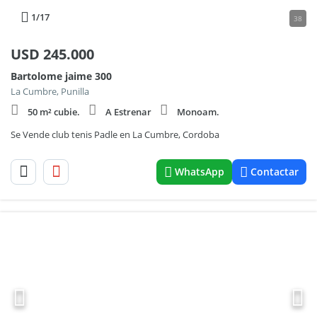
1
/17
38
USD
245.000
Bartolome jaime 300
La Cumbre, Punilla
50 m² cubie.
A Estrenar
Monoam.
Se Vende club tenis Padle en La Cumbre, Cordoba
WhatsApp
Contactar