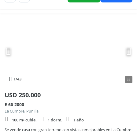
1
/43
35
USD
250.000
E 66 2000
La Cumbre, Punilla
100 m² cubie.
1 dorm.
1 año
Se vende casa con gran terreno con vistas inmejorables en La Cumbre