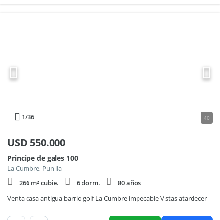
1
/36
40
USD
550.000
Principe de gales 100
La Cumbre, Punilla
266 m² cubie.
6 dorm.
80 años
Venta casa antigua barrio golf La Cumbre impecable Vistas atardecer