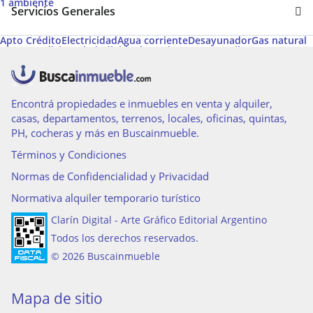
1 ambiente
Servicios Generales
Apto Crédito
Electricidad
Agua corriente
Desayunador
Gas natural
Aire acondicionado individual
Permite Mascotas
Pileta
Aire acondicionado central
Aire caliente
Amoblado
Calefacción
Calefacción tiro balanceado
Encontrá propiedades e inmuebles en venta y alquiler,
casas, departamentos, terrenos, locales, oficinas, quintas,
PH, cocheras y más en Buscainmueble.
Términos y Condiciones
Normas de Confidencialidad y Privacidad
Normativa alquiler temporario turístico
Clarín Digital - Arte Gráfico Editorial Argentino
Todos los derechos reservados.
© 2026 Buscainmueble
Mapa de sitio