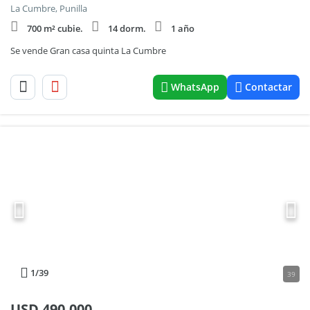
La Cumbre, Punilla
700 m² cubie.
14 dorm.
1 año
Se vende Gran casa quinta La Cumbre
WhatsApp
Contactar
1
/39
39
USD
490.000