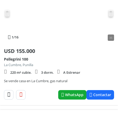
1
/16
35
USD
155.000
Pellegrini 100
La Cumbre, Punilla
220 m² cubie.
3 dorm.
A Estrenar
Se vende casa en La Cumbre, gas natural
WhatsApp
Contactar