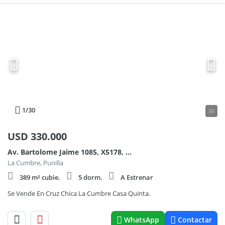
1
/30
35
USD
330.000
Av. Bartolome Jaime 1085, X5178, Córdoba, Argentin 1100
La Cumbre, Punilla
389 m² cubie.
5 dorm.
A Estrenar
Se Vende En Cruz Chica La Cumbre Casa Quinta.
WhatsApp
Contactar