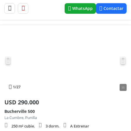
WhatsApp
Contactar
1
/27
35
USD
290.000
Bucherville 500
La Cumbre, Punilla
250 m² cubie.
3 dorm.
A Estrenar