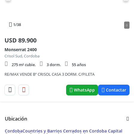
1
/38
0
USD
89.900
Monserrat 2400
Crisol Sud, Cordoba
275 m² cubie.
3 dorm.
55 años
RE/MAX VENDE Bº CRISOL CASA 3 DORM. C/PILETA
WhatsApp
Contactar
Ubicación
Cordoba
Countries y Barrios Cerrados en Cordoba Capital