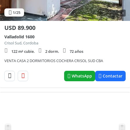
1
/25
0
USD
89.900
Valladolid 1600
Crisol Sud, Cordoba
122 m² cubie.
2 dorm.
72 años
VENTA CASA 2 DORMITORIOS COCHERA CRISOL SUD CBA
WhatsApp
Contactar