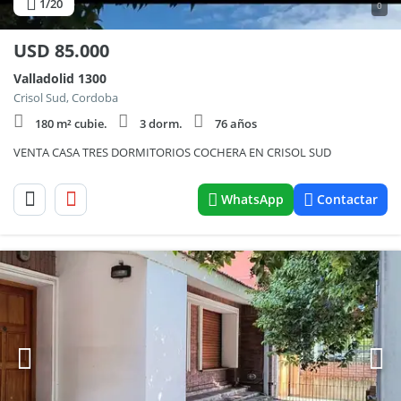
1
/20
0
USD
85.000
Valladolid 1300
Crisol Sud, Cordoba
180 m² cubie.
3 dorm.
76 años
VENTA CASA TRES DORMITORIOS COCHERA EN CRISOL SUD
WhatsApp
Contactar