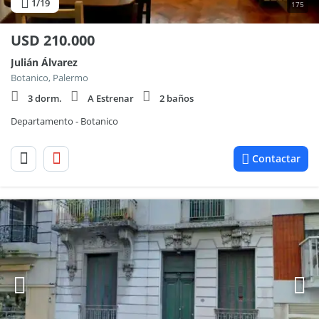
1
/19
175
USD
210.000
Julián Álvarez
Botanico, Palermo
3 dorm.
A Estrenar
2 baños
Departamento - Botanico
Contactar