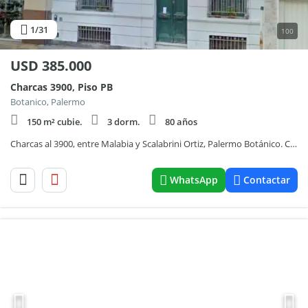
1
/31
100
USD
385.000
Charcas 3900, Piso PB
Botanico, Palermo
150 m² cubie.
3 dorm.
80 años
Charcas al 3900, entre Malabia y Scalabrini Ortiz, Palermo Botánico. Casa Petit hotel. 4 plantas (planta baja, primer piso, terraza y subsuelo) 5 ambien. 3/5 dormit. 2 baños. Terraza. Subsuelo. 210 m2 totales, 150 m2 cubiertos. Liv y Come separad y Escrit
WhatsApp
Contactar