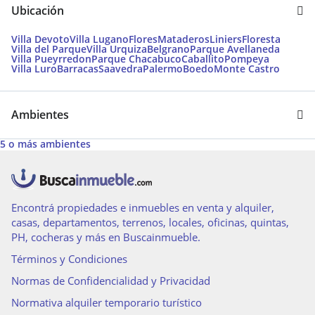
Ubicación
Villa Devoto
Villa Lugano
Flores
Mataderos
Liniers
Floresta
Villa del Parque
Villa Urquiza
Belgrano
Parque Avellaneda
Villa Pueyrredon
Parque Chacabuco
Caballito
Pompeya
Villa Luro
Barracas
Saavedra
Palermo
Boedo
Monte Castro
Ambientes
5 o más ambientes
Encontrá propiedades e inmuebles en venta y alquiler,
casas, departamentos, terrenos, locales, oficinas, quintas,
PH, cocheras y más en Buscainmueble.
Términos y Condiciones
Normas de Confidencialidad y Privacidad
Normativa alquiler temporario turístico