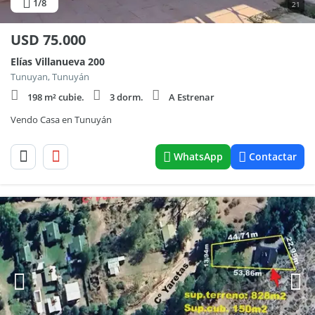
1
/8
21
USD
75.000
Elías Villanueva 200
Tunuyan, Tunuyán
198 m² cubie.
3 dorm.
A Estrenar
Vendo Casa en Tunuyán
WhatsApp
Contactar