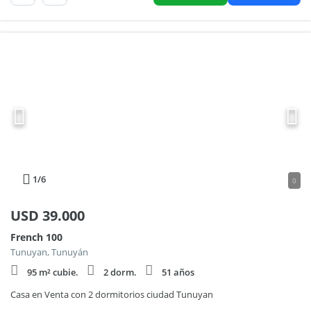
1
/6
0
USD
39.000
French 100
Tunuyan, Tunuyán
95 m² cubie.
2 dorm.
51 años
Casa en Venta con 2 dormitorios ciudad Tunuyan