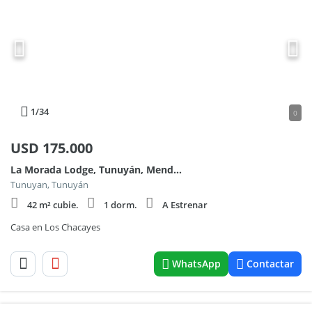
1
/34
0
USD
175.000
La Morada Lodge, Tunuyán, Mendoza
Tunuyan, Tunuyán
42 m² cubie.
1 dorm.
A Estrenar
Casa en Los Chacayes
WhatsApp
Contactar