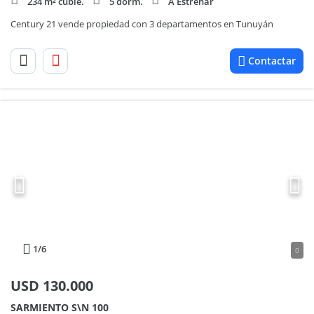
234 m² cubie.
5 dorm.
A Estrenar
Century 21 vende propiedad con 3 departamentos en Tunuyán
Contactar
1
/6
0
USD
130.000
SARMIENTO S\N 100