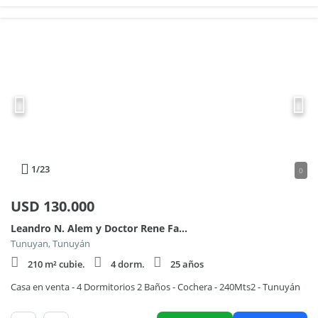
1
/23
0
USD
130.000
Leandro N. Alem y Doctor Rene Favaloro
Tunuyan, Tunuyán
210 m² cubie.
4 dorm.
25 años
Casa en venta - 4 Dormitorios 2 Baños - Cochera - 240Mts2 - Tunuyán