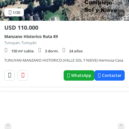
1
/20
20
USD
110.000
Manzano Historico Ruta 89
Tunuyan, Tunuyán
150 m² cubie.
3 dorm.
24 años
TUNUYAN-MANZANO HISTORICO (VALLE SOL Y NIEVE) Hermosa Casa
WhatsApp
Contactar