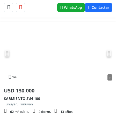
WhatsApp
Contactar
1
/6
0
USD
130.000
SARMIENTO S\N 100
Tunuyan, Tunuyán
62 m² cubie.
2 dorm.
13 años