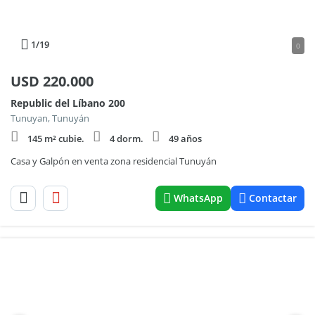
1
/19
0
USD
220.000
Republic del Líbano 200
Tunuyan, Tunuyán
145 m² cubie.
4 dorm.
49 años
Casa y Galpón en venta zona residencial Tunuyán
WhatsApp
Contactar