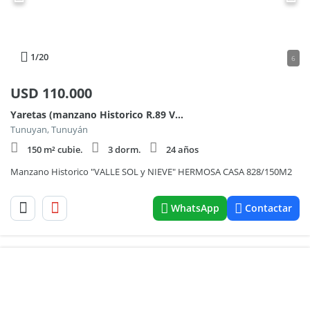
1
/20
6
USD
110.000
Yaretas (manzano Historico R.89 Valle Sol Y Nieve) 100
Tunuyan, Tunuyán
150 m² cubie.
3 dorm.
24 años
Manzano Historico "VALLE SOL y NIEVE" HERMOSA CASA 828/150M2
WhatsApp
Contactar