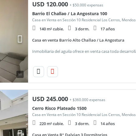
USD
120.000
+ $50.000 expensas
Barrio El Challao / La Angostura 100
Casa en Venta en Sección 10 Residencial Los Cerros, Mendoz
140 m² cubie.
3 dorm.
17 años
Casa en venta Barrio Alto Challao / La Angostura
11
USD
245.000
+ $360.000 expensas
Cerro Risco Plateado 1500
Casa en Venta en Sección 10 Residencial Los Cerros, Mendoz
220 m² cubie.
3 dorm.
14 años
Casa en Venta B° Dalvian 3 Dormitorios