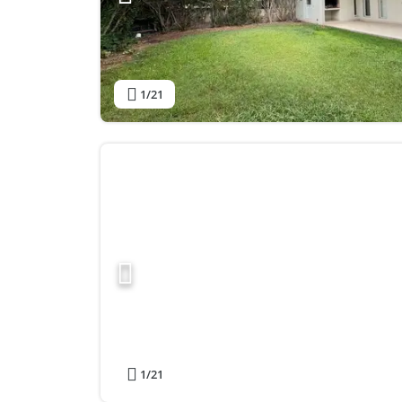
1
/21
1
/21