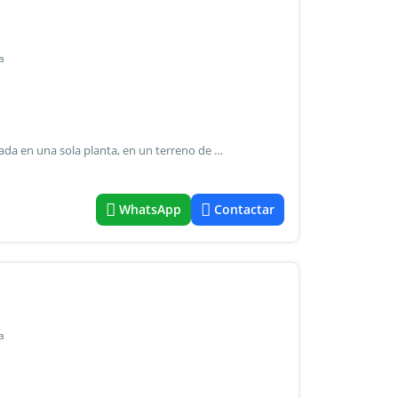
a
Inmobiliaria del aguila ofrece en venta casa toda desarrollada en una sola planta, en un terreno de 500 m2 con una superficie cubierta de 140 m2 aproximadamente. Entorno natural, con hermosas vistas a la montaña. 3 dormitorios con placares, living comedor, cocína comedor con alacena y bajo mesada, lavandería independiente, 2 baños completos ,jardín con piscina, cochera, la casa está ubicada en el barrio alto challao. La casa cuenta con un gran jardín con piscina con su bomba automatica, cochera doble pasante cubierta, churrasquera. Se entrega con aires acondicionados y estufas. No se aceptan permutas gas natural agua por cisterna 17 años de antiguedad escritura en condominio
WhatsApp
Contactar
a