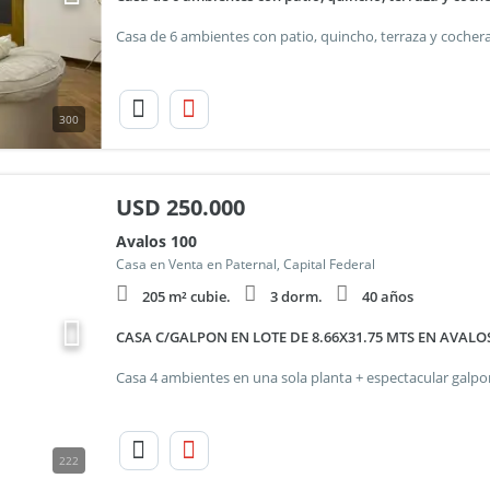
300
USD
250.000
Avalos 100
Casa en Venta en Paternal, Capital Federal
205 m² cubie.
3 dorm.
40 años
CASA C/GALPON EN LOTE DE 8.66X31.75 MTS EN AVALOS
222