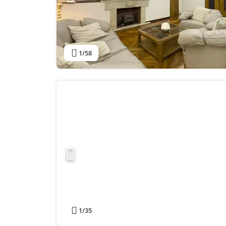
1
/58
1
/35