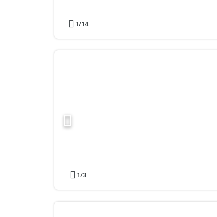
1
/14
1
/3