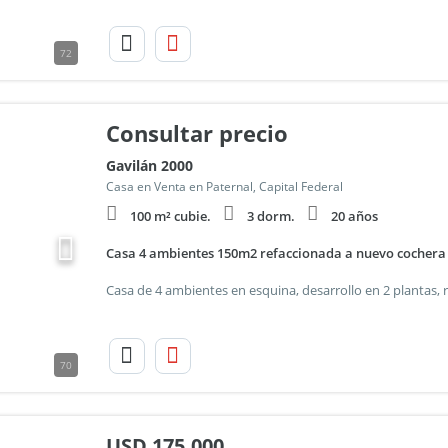
72
Consultar precio
Gavilán 2000
Casa en Venta en Paternal, Capital Federal
100 m² cubie.
3 dorm.
20 años
Casa 4 ambientes 150m2 refaccionada a nuevo cochera
70
USD
175.000