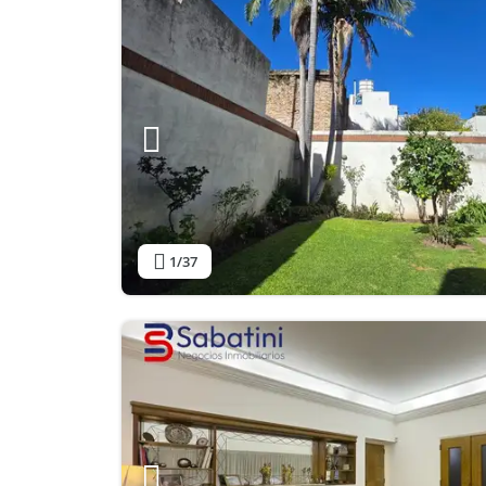
1
/37