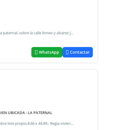
Casa a refaccionar ubicada en la mejor zona del barrio de la paternal, sobre la calle linneo y alvarez jonte, muy buena ubicación, por su cercanía a las avenidas alvarez jonte, san martin, naza y juan b. Justo, con opciones a medios de transporte. La casa tiene alrededor de 200 m2, distribuidos en 4 ambientes, cocina, garaje, 2 baños, patio y terraza. Lineas de colectivo: 24,47,57,63,105,109,113,133,135,146.
WhatsApp
Contactar
IEN UBICADA - LA PATERNAL
4 ambientes con dependencias casa en 3 plantas y local sobre lote propio.8.66 x 44.89.- Regia vivienda 3 plantas, con local 5.10 x 10 + 2 depósitos del local 4 x 8 aprox.- Entrepiso 4 x 7.50.-(Ideal para distintas colectividades que se dediquen al rubro textil, etc).- Zonificacion: e 3.- Fot 3.- Venta supeditada al cumplimiento por parte del propietario de los requisitos de la resolución general nº2371 de la afip (pedido de coti) * estas superficies,medidas son aproximadas y no resultan vinculantes.Las reales son las que surgen del título de propiedad que será suministrados por el propietario.-