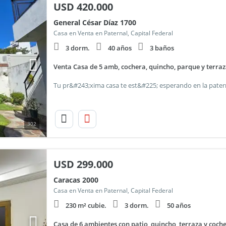
USD
420.000
General César Díaz 1700
Casa en Venta en Paternal, Capital Federal
3 dorm.
40 años
3 baños
Venta Casa de 5 amb, cochera, quincho, parque y terraz
302
USD
299.000
Caracas 2000
Casa en Venta en Paternal, Capital Federal
230 m² cubie.
3 dorm.
50 años
Casa de 6 ambientes con patio, quincho, terraza y coch