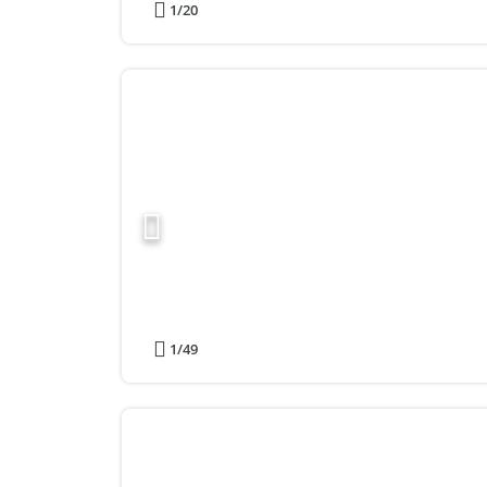
1
/20
1
/49