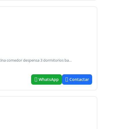
Venta - casa de 3 dormitorios - barrio cgt rawson living cocina comedor despensa 3 dormitorios baño garaje techado para 2 vehiculos patio trasero con pergola y parrillero terreno de 240 m2 150m2 cubiertos facil acceso por av de circunvalacion - acceso sur apta credito hipotecario oferta provista por sistema som - codigo: ezp835
WhatsApp
Contactar