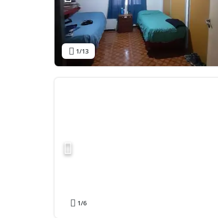
1
/13
1
/6