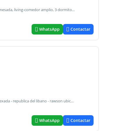
Casa habitacion la cual cuenta con: cocina con isla y bajo-mesada, living-comedor amplio, 3 dormitorios todos con placard; dos de ellos possen doble placard, baño principal con ante-baño y lavadero el mismo cuenta con doble acceso uno por dormitorio principal y el otro por la cocina. Fondo parquizado con parrillero, cochera semi-cubierta para cuatro vehiculos. Galpon de material de ladrillo con techo cañizo. Construccion prevista a terminar cantina con 2 baños y deposito con un total de 130 m2 ademas 3 cachas de futbol con ingreso independiente con obra de luz subterranea y postes de luz apta a credito hipotecario oferta provista por sistema som - codigo: ezp579
WhatsApp
Contactar
Venta - salon comercial con construccion tipo vivienda anexada - republica del libano - rawson ubicacion: republica del libano y vidart descripcion: frente con amplio salon comercial casa de tres dormitorios cocina comedor baño atras amplio fondo con ingreso lateral independiente terreno de 600 m2 160m2 construidos oferta provista por sistema som - codigo: ezp790
WhatsApp
Contactar