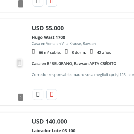
0
USD
55.000
Hugo Wast 1700
Casa en Venta en Villa Krause, Rawson
66 m² cubie.
3 dorm.
42 años
Casa en B°BELGRANO, Rawson APTA CRÉDITO
0
USD
140.000
Labrador Lote 03 100