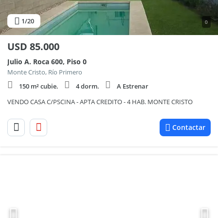
1
/20
0
USD
85.000
Julio A. Roca 600, Piso 0
Monte Cristo, Río Primero
150 m² cubie.
4 dorm.
A Estrenar
VENDO CASA C/PSCINA - APTA CREDITO - 4 HAB. MONTE CRISTO
Contactar