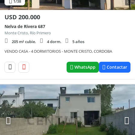
1
/38
2
USD
200.000
Nelva de Rivera 687
Monte Cristo, Río Primero
205 m² cubie.
4 dorm.
5 años
VENDO CASA - 4 DORMITORIOS - MONTE CRISTO, CORDOBA
WhatsApp
Contactar