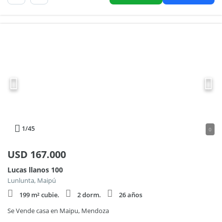
1
/45
0
USD
167.000
Lucas llanos 100
Lunlunta, Maipú
199 m² cubie.
2 dorm.
26 años
Se Vende casa en Maipu, Mendoza