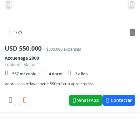
1
/25
0
USD
550.000
+ $300.000 expensas
Azcuenaga 2000
Lunlunta, Maipú
557 m² cubie.
4 dorm.
3 años
Venta casa b°lavacherie 550m2 cub apto credito
WhatsApp
Contactar