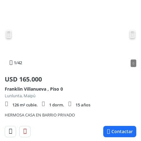
1
/42
0
USD
165.000
Franklin Villanueva , Piso 0
Lunlunta, Maipú
126 m² cubie.
1 dorm.
15 años
HERMOSA CASA EN BARRIO PRIVADO
Contactar