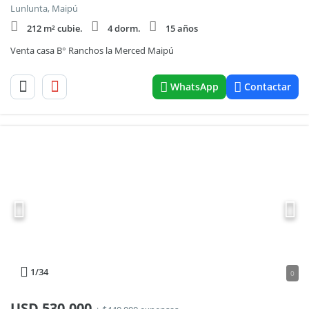
Lunlunta, Maipú
212 m² cubie.
4 dorm.
15 años
Venta casa B° Ranchos la Merced Maipú
WhatsApp
Contactar
1
/34
0
USD
530.000