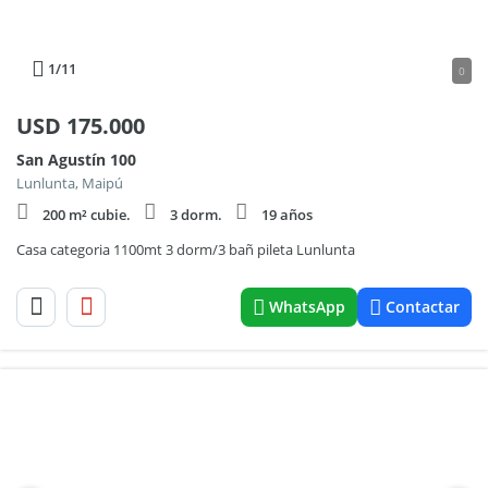
1
/11
0
USD
175.000
San Agustín 100
Lunlunta, Maipú
200 m² cubie.
3 dorm.
19 años
Casa categoria 1100mt 3 dorm/3 bañ pileta Lunlunta
WhatsApp
Contactar