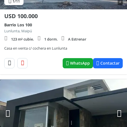
1
/11
4
USD
100.000
Barrio Los 100
Lunlunta, Maipú
123 m² cubie.
1 dorm.
A Estrenar
Casa en venta c/ cochera en Lunlunta
WhatsApp
Contactar