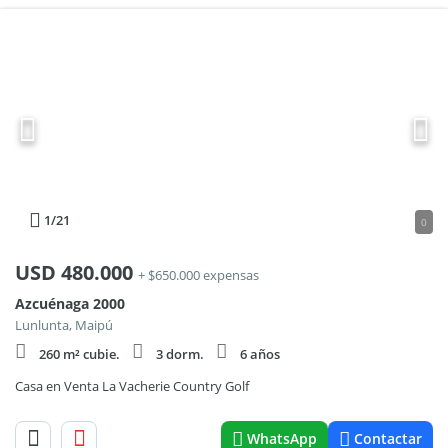
1
/21
0
USD
480.000
+ $650.000 expensas
Azcuénaga 2000
Lunlunta, Maipú
260 m² cubie.
3 dorm.
6 años
Casa en Venta La Vacherie Country Golf
WhatsApp
Contactar