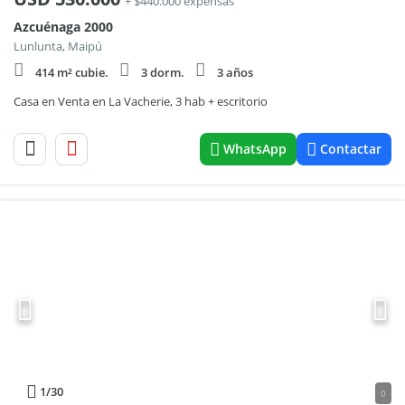
+ $440.000 expensas
Azcuénaga 2000
Lunlunta, Maipú
414 m² cubie.
3 dorm.
3 años
Casa en Venta en La Vacherie, 3 hab + escritorio
WhatsApp
Contactar
1
/30
0