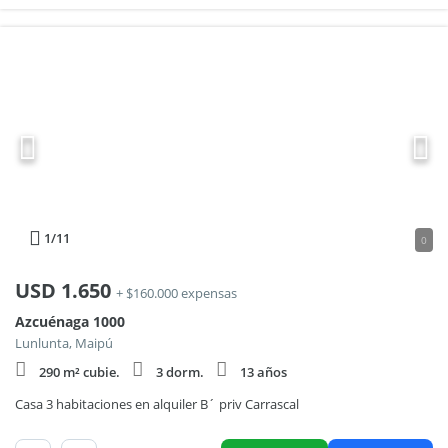
1
/11
0
USD
1.650
+ $160.000 expensas
Azcuénaga 1000
Lunlunta, Maipú
290 m² cubie.
3 dorm.
13 años
Casa 3 habitaciones en alquiler B´ priv Carrascal