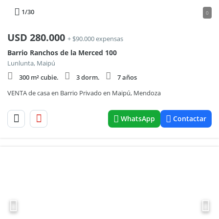
1
/30
0
USD
280.000
+ $90.000 expensas
Barrio Ranchos de la Merced 100
Lunlunta, Maipú
300 m² cubie.
3 dorm.
7 años
VENTA de casa en Barrio Privado en Maipú, Mendoza
WhatsApp
Contactar