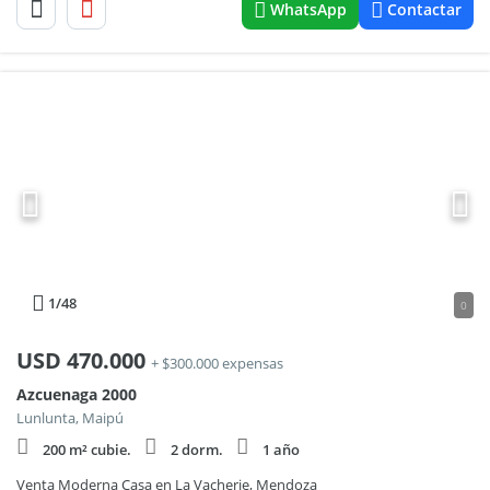
WhatsApp
Contactar
1
/48
0
USD
470.000
+ $300.000 expensas
Azcuenaga 2000
Lunlunta, Maipú
200 m² cubie.
2 dorm.
1 año
Venta Moderna Casa en La Vacherie, Mendoza