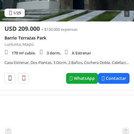
1
/25
3
USD
209.000
+ $130.000 expensas
Barrio Terrazas Park
Lunlunta, Maipú
179 m² cubie.
3 dorm.
A Estrenar
Casa Estrenar, Dos Plantas, 3 Dorm, 2 Baños, Cochera Doble, Calefacción, Jardín
WhatsApp
Contactar