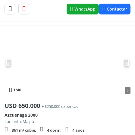
WhatsApp
Contactar
1
/40
0
USD
650.000
+ $250.000 expensas
Azcuenaga 2000
Lunlunta, Maipú
361 m² cubie.
4 dorm.
4 años