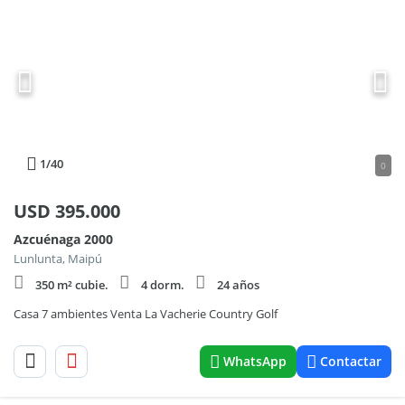
1
/40
0
USD
395.000
Azcuénaga 2000
Lunlunta, Maipú
350 m² cubie.
4 dorm.
24 años
Casa 7 ambientes Venta La Vacherie Country Golf
WhatsApp
Contactar