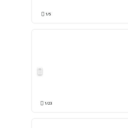
1
/5
1
/23