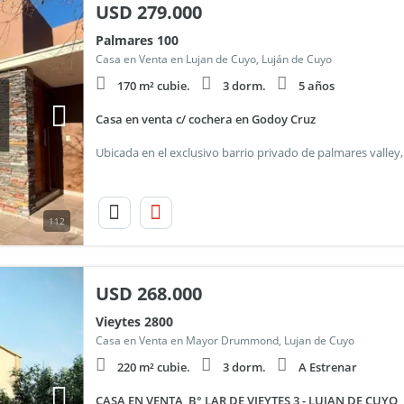
USD
279.000
Palmares 100
Casa en Venta en Lujan de Cuyo, Luján de Cuyo
170 m² cubie.
3 dorm.
5 años
Casa en venta c/ cochera en Godoy Cruz
112
USD
268.000
Vieytes 2800
Casa en Venta en Mayor Drummond, Lujan de Cuyo
220 m² cubie.
3 dorm.
A Estrenar
CASA EN VENTA, B° LAR DE VIEYTES 3 - LUJAN DE CUYO