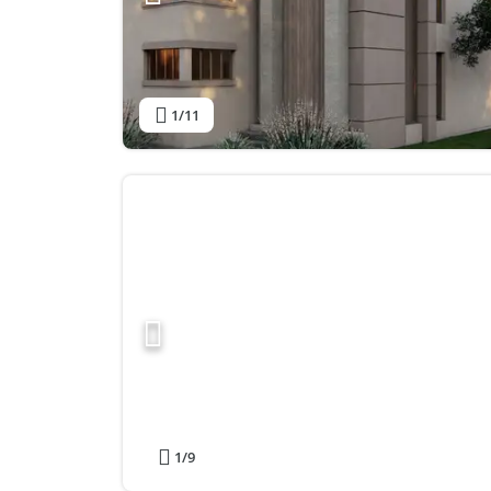
1
/11
1
/9