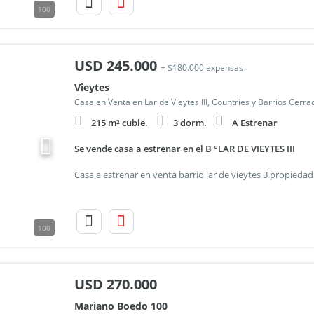
100
USD
245.000
+ $180.000 expensas
Vieytes
Casa en Venta en Lar de Vieytes III, Countries y Barrios Cerr
215 m² cubie.
3 dorm.
A Estrenar
Se vende casa a estrenar en el B °LAR DE VIEYTES III
100
USD
270.000
Mariano Boedo 100