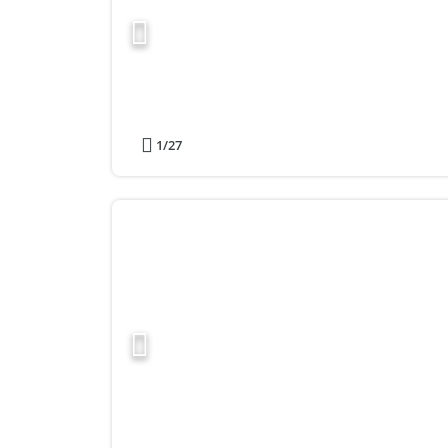
1
/27