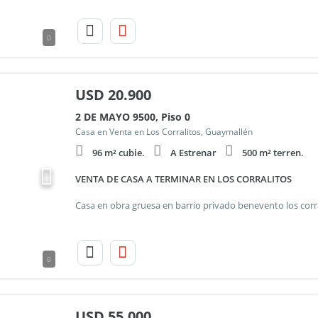
0
USD
20.900
2 DE MAYO 9500, Piso 0
Casa en Venta en Los Corralitos, Guaymallén
96 m² cubie.
A Estrenar
500 m² terren.
VENTA DE CASA A TERMINAR EN LOS CORRALITOS
0
USD
55.000