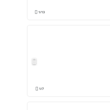
1
/13
1
/7