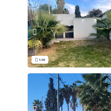
1
/49