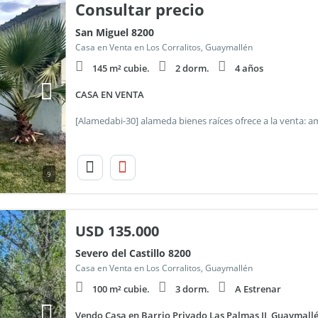
Consultar precio
San Miguel 8200
Casa en Venta en Los Corralitos, Guaymallén
145 m² cubie.
2 dorm.
4 años
CASA EN VENTA
9
USD
135.000
Severo del Castillo 8200
Casa en Venta en Los Corralitos, Guaymallén
100 m² cubie.
3 dorm.
A Estrenar
Vendo Casa en Barrio Privado Las Palmas II, Guaymall