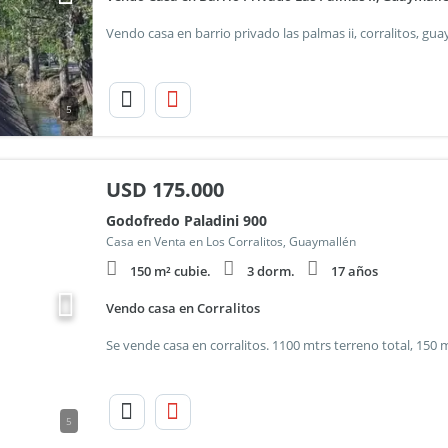
5
USD
175.000
Godofredo Paladini 900
Casa en Venta en Los Corralitos, Guaymallén
150 m² cubie.
3 dorm.
17 años
Vendo casa en Corralitos
5