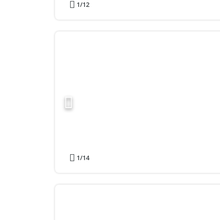
1
/12
1
/14