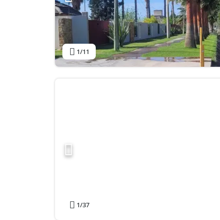
1
/11
1
/37