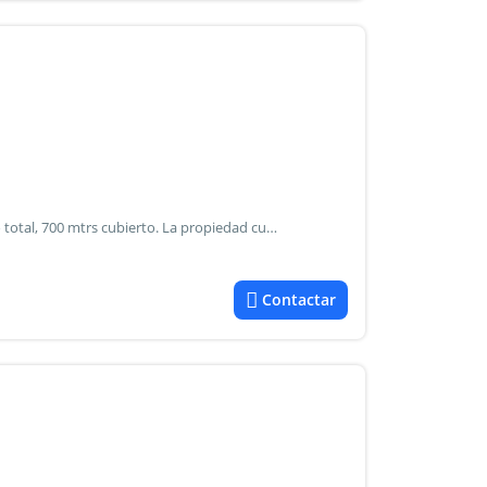
Vendo casa en corralitos, guaymallén. 12.600 mtrs terreno total, 700 mtrs cubierto. La propiedad cuenta con cocina, living comedor, sala de estar, 4 habitaciones, una en suite con vestidor, placares, 5 baños, lavadero, cochera doble techada, patio interno, patio con 2 churrasqueras, amplio parquizado, riego por pozo, aire acondicionado, calefacción centralizada, galería, piscina. Zelta inmobiliaria
Contactar