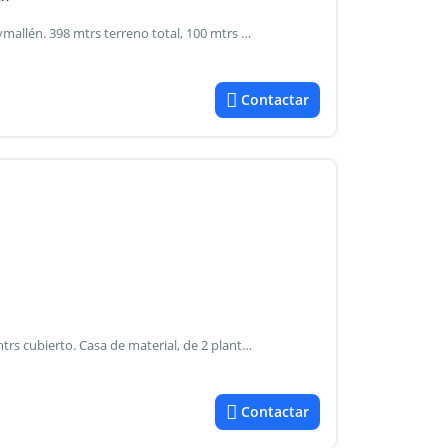
Vendo casa en barrio privado las palmas ii, corralitos, guaymallén. 398 mtrs terreno total, 100 mtrs cubierto. La propiedad cuenta con 3 habitaciones, una en suite, 2 baños, lavandería, cocina comedor, living, quincho de 6x3 con piscina de 6x3. Entrega en septiembre del 2026. Recibe permuta. Zelta inmobiliaria
Contactar
Se vende casa en corralitos. 1100 mtrs terreno total, 150 mtrs cubierto. Casa de material, de 2 plantas, cocina comedor, living, 2 baños, 2 dormitorios, con placard y un vestidor, sala de estudio, en planta alta 1 habitación con placard, cochera cubierta para 2 vehículos, churrasquera, parquizado, riego por goteo, piscina de 6x3x140, calefacción a gas, aire acondicionado, quincho con pieza de guardado, 2 galpones de 15 x 3,50. Apta credito hipotecario. Zelta inmobiliaria
Contactar