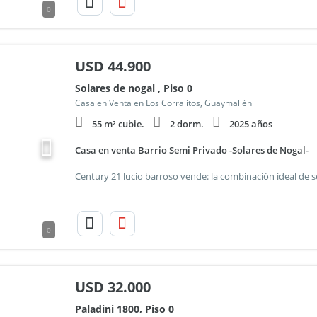
0
USD
44.900
Solares de nogal , Piso 0
Casa en Venta en Los Corralitos, Guaymallén
55 m² cubie.
2 dorm.
2025 años
Casa en venta Barrio Semi Privado -Solares de Nogal-
0
USD
32.000
Paladini 1800, Piso 0