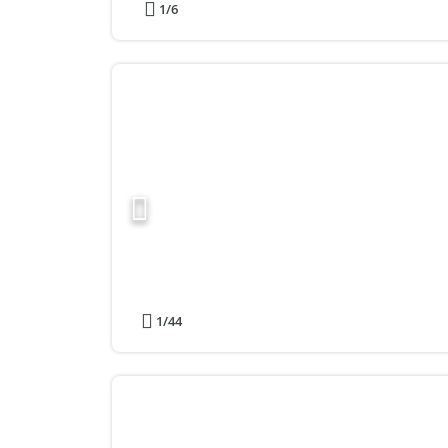
1
/6
1
/44