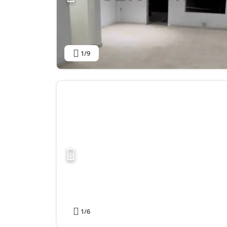
1
/9
1
/6