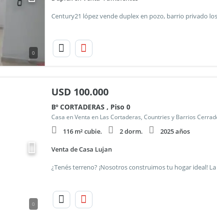
0
USD
100.000
Bº CORTADERAS , Piso 0
Casa en Venta en Las Cortaderas, Countries y Barrios Cerra
116 m² cubie.
2 dorm.
2025 años
Venta de Casa Lujan
0