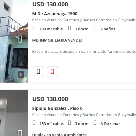
USD
130.000
M De Azcuenaga 1900
Casa en Venta en Countries y Barrios Cerrados en Guaymall
180 m² cubie.
3 dorm.
2 baños
MD INMOBILIARIA VENDE!
5
USD
130.000
Elpidio Gonzalez , Piso 0
Casa en Venta en Countries y Barrios Cerrados en Guaymall
153 m² cubie.
3 dorm.
A Estrenar
Duplex en Venta 4 ambientes