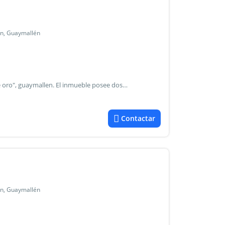
en, Guaymallén
Excelente casa, ubicada en barrio privado "amaneceres de oro", guaymallen. El inmueble posee dos dormitorios con placares en planta baja, un dormitorio principal con baño en suite, cocina, living comedor, baño, terraza, patio con churrasquera y piscina, cochera, rejas. Su valor es de usd 130.000. ¡Llamenos, su consulta no molesta! Martina: agustina: oficina: avellaneda 603, quinta seccion, mendoza mat.: 1542.
Contactar
en, Guaymallén