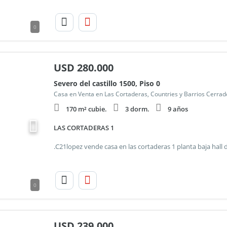
0
USD
280.000
Severo del castillo 1500, Piso 0
Casa en Venta en Las Cortaderas, Countries y Barrios Cerra
170 m² cubie.
3 dorm.
9 años
LAS CORTADERAS 1
0
USD
239.000