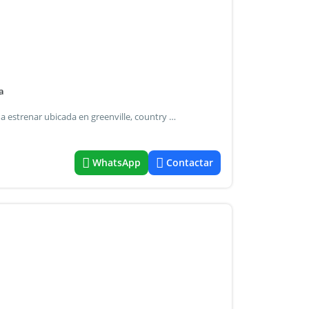
a
Grimaut lopez propiedades le ofrece excelente propiedad a estrenar ubicada en greenville, country ubicado en zona sur, cercano a las areas comerciales, a circunvalación y a 10 minutos del centro. El inmueble se encuentra distribuido de la siguiente manera : - 3 dormitorios 1 en suite - 4 baños - cocina separada con isla amoblada - living comedor amplio con salida a la galería y vista al frente - gran quincho con salida a la pileta climatizada - lavadero - cochera cubierta amplia - amplio jardín - pileta climatizada muy buena ubicación dentro del country . No dude en consultar por opciones similares.
WhatsApp
Contactar