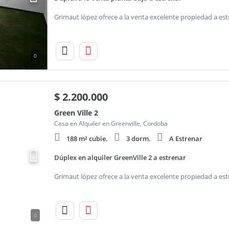
0
$
2.200.000
Green Ville 2
Casa en Alquiler en Greenville, Cordoba
188 m² cubie.
3 dorm.
A Estrenar
Dúplex en alquiler GreenVille 2 a estrenar
0