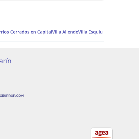
rrios Cerrados en Capital
Villa Allende
Villa Esquiu
arín