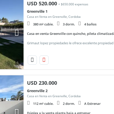
USD
520.000
+ $650.000 expensas
Greenville 1
Casa en Venta en Greenville, Cordoba
380 m² cubie.
3 dorm.
4 baños
Casa en venta Greenville con quincho, pileta climatizad
0
USD
230.000
Greenville 2
Casa en Venta en Greenville, Cordoba
112 m² cubie.
2 dorm.
A Estrenar
Dúplex a la venta planta baja a estrenar