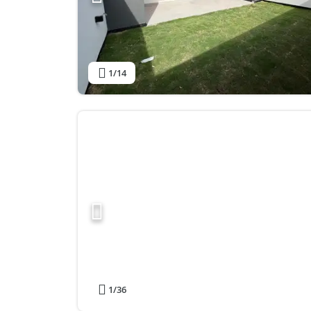
1
/14
1
/36