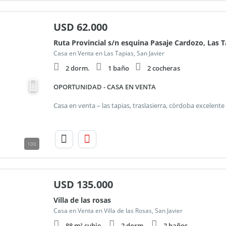
USD
62.000
Ruta Provincial s/n esquina Pasaje Cardozo, Las T
Casa en Venta en Las Tapias, San Javier
2 dorm.
1 baño
2 cocheras
OPORTUNIDAD - CASA EN VENTA
100
USD
135.000
Villa de las rosas
Casa en Venta en Villa de las Rosas, San Javier
88 m² cubie.
2 dorm.
2 baños