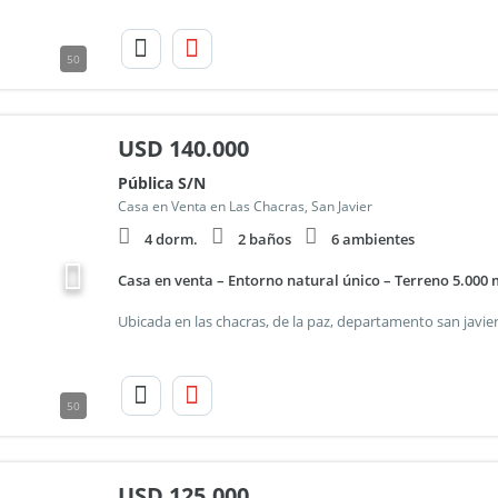
50
USD
140.000
Pública S/N
Casa en Venta en Las Chacras, San Javier
4 dorm.
2 baños
6 ambientes
Casa en venta – Entorno natural único – Terreno 5.000 
50
USD
125.000