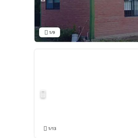
1
/9
1
/13