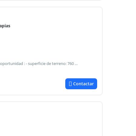
apias
Casa en venta – las tapias, traslasierra, córdoba excelente oportunidad : - superficie de terreno: 760 m² - construcción tradicional - escritura la propiedad cuenta con: * galería * living-comedor con hogar a leña * cocina con lavadero * dos dormitorios * baño * cochera pasante para dos vehículos * depósito ubicación: ruta provincial 20 s/n, esquina pasaje cardozo, las tapias, departamento san javier, córdoba. Precio: usd 62.000 consultas llamada o wsp: - - 67
Contactar