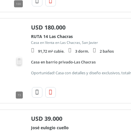
100
USD
180.000
RUTA 14 Las Chacras
Casa en Venta en Las Chacras, San Javier
91,72 m² cubie.
3 dorm.
2 baños
Casa en barrio privado-Las Chacras
73
USD
39.000
José eulogio cuello