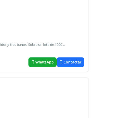
Hermosa casa, de tres dormitorios (uno en suite) con vestidor y tres banos. Sobre un lote de 1200 mts2 . Con escritura y planos. Vista unica a las sierras. Sobre calle empedrada. A 4 cuadras de la ruta. Proxima a escuela. Dispensario. Policia. Iglesia y comuna. Superficie: -superficie cubierta : 128,50 m2 -superficie semi cubierta: 35,75 superficie total: 164,25 m2 lote: 1207,23 mt2 propiedad: cantidad de plantas: 1 cocheras semicubiertas: 1 servicios e instalaciones: lavadero parrilla
WhatsApp
Contactar