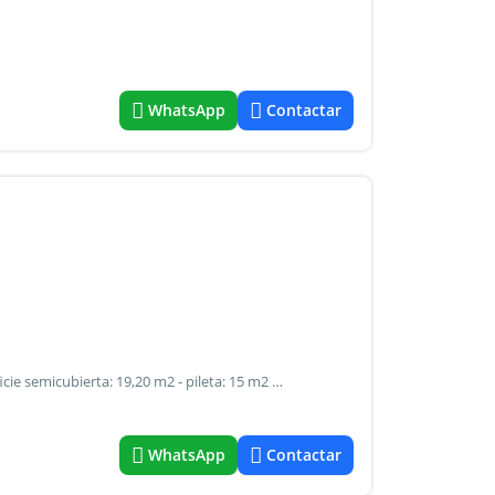
WhatsApp
Contactar
- Terreno 2.000 m2 - superficie cubierta 111,69 m2 - superficie semicubierta: 19,20 m2 - pileta: 15 m2 - tres dormitorios, estar, cocina comedor, 1 baño, 1 deposito a unos 1300 mts de la ruta, localidad los hornillos, traslasierra, provincia de cordoba precio: $115.000,00
WhatsApp
Contactar