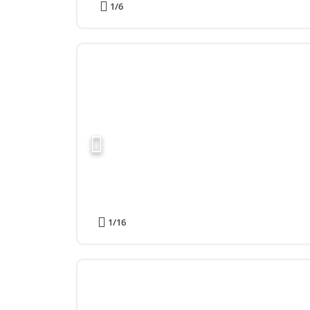
1
/6
1
/16