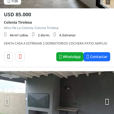
1
/26
0
USD
85.000
Colonia Tirolesa
Altos De La Colonia, Colonia Tirolesa
64 m² cubie.
2 dorm.
A Estrenar
VENTA CASA A ESTRENAR 2 DORMITORIOS COCHERA PATIO AMPLIO
WhatsApp
Contactar