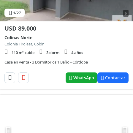
1
/27
0
USD
89.000
Colinas Norte
Colonia Tirolesa, Colón
110 m² cubie.
3 dorm.
4 años
Casa en venta - 3 Dormitorios 1 Baño - Córdoba
WhatsApp
Contactar