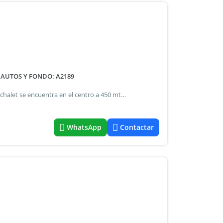
 AUTOS Y FONDO: A2189
Promociones todo el año consulte x dias - semanas.- Este chalet se encuentra en el centro a 450 mts del mar, consta de entrada para autos hasta el fondo, y espacio para 4 autos, jardincito al frente, porch, living con hogar, 2 dormitorios con placards, uno con cama matrimonial y el otro con 1 cucheta para 2 personas y sofacama para 2 personas, cocina completa y una habitación mas con 2 cuchetas para 4 personas, 2 baños. Salida a patio con parrilla, y amplio fondo.- Tiene todos los servicios instalados, inclusive gas natural.- Capacidad: 8 -12 personas.- Disponibilidad: todo el año.-
WhatsApp
Contactar