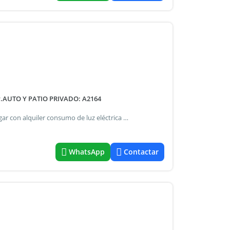
.AUTO Y PATIO PRIVADO: A2164
Consulte monto de alquiler inicial $700.000. Servicios a pagar con alquiler consumo de luz eléctrica y gas natural.E internet e impuestos: municipal y absa, y 50% de alarma y del cable - requisitos: ingresos comprobables- garantia: seguro de caucion plazo de contrato: a convenir. Actualizacion: cada tres meses.
WhatsApp
Contactar