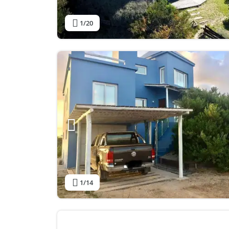
1
/20
1
/14