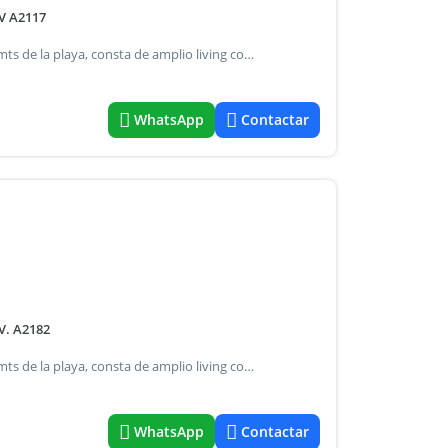
V A2117
Promociones todo el año consulte excelente duplex a 70 mts de la playa, consta de amplio living comedor con sofacama, cocina comedor diario grande, con salida a patio amplio privado con parrilla, 2 baños (1 en planta en baja y otro en planta alta) 2 dormitorios amplios con placares (1 con cama matrimonial y el otro con 2 camas superpuestas) consta de un espacio para auto adelante del duplex.- Capacidad: 6 personas.- Disponibilidad: todo el año.-
WhatsApp
Contactar
V. A2182
Promociones todo el año consulte excelente duplex a 70 mts de la playa, consta de amplio living comedor con sofacama, cocina comedor diario grande, con salida a patio amplio privado con parrilla, 2 baños (1 en planta en baja y otro en planta alta) 2 dormitorios amplios con placares (1 con cama matrimonial y el otro con 2 camas superpuestas). Consta de un espacio para auto adelante del duplex.- Capacidad: 6 – 7 personas.- Disponibilidad: fines de semana largo.- Consulte
WhatsApp
Contactar