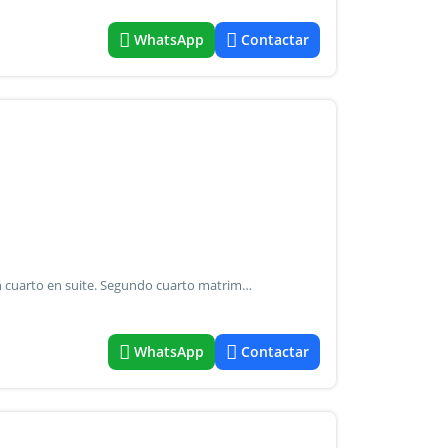
WhatsApp
Contactar
Casa playa ubicada entre los medanos para 7 personas un cuarto en suite. Segundo cuarto matrimonial. Tercer cuarto para 3 personas. Dos baños completos en total y una ducha exterior agua caliente. Cocina comedor y living integrado. Parrilla, cancha de voleibol, todo sobre terreno de 5000 m2. Wiffi tiene lavadero con lavarropas y lavavajillas. Smart tv, con cable y fibra óptica. Con vistas al mar y a 800 m aproximados de la playa. Acceso únicamente con vehículo doble tracción
WhatsApp
Contactar