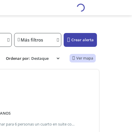
Más filtros
Crear alerta
Ver mapa
Ordenar por:
DANOS
Casa de playa ubicada entre los médanos en chacras del mar para 6 personas un cuarto en suite con aa. Segundo cuarto cama doble y tercer cuarto para 3 personas. Dos baños completos en total y una ducha exterior agua caliente. Cocina comedor y living integrado. Parrilla techada, estacionamiento semi cubierto para tres vehículos , todo sobre terreno de 5000 m2 rodeado de dunas y atardeceres soñados. Dos terrazas wiffi tiene lavadero con lavarropas. Smart tv, con cable y fibra óptica. Con vistas al mar y a 800 m aproximados de la playa. Acceso únicamente con vehículo doble tracción