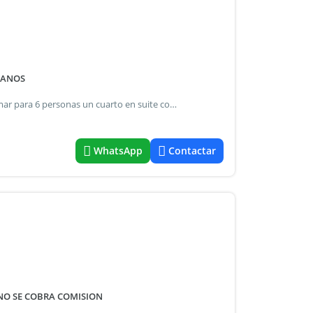
DANOS
Casa de playa ubicada entre los médanos en chacras del mar para 6 personas un cuarto en suite con aa. Segundo cuarto cama doble y tercer cuarto para 3 personas. Dos baños completos en total y una ducha exterior agua caliente. Cocina comedor y living integrado. Parrilla techada, estacionamiento semi cubierto para tres vehículos , todo sobre terreno de 5000 m2 rodeado de dunas y atardeceres soñados. Dos terrazas wiffi tiene lavadero con lavarropas. Smart tv, con cable y fibra óptica. Con vistas al mar y a 800 m aproximados de la playa. Acceso únicamente con vehículo doble tracción
WhatsApp
Contactar
 NO SE COBRA COMISION