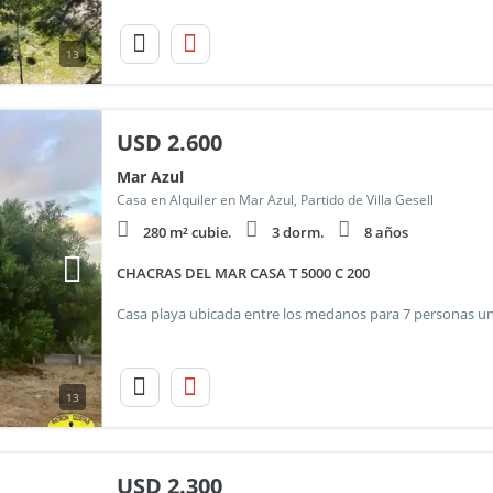
13
USD
2.600
Mar Azul
Casa en Alquiler en Mar Azul, Partido de Villa Gesell
280 m² cubie.
3 dorm.
8 años
CHACRAS DEL MAR CASA T 5000 C 200
13
USD
2.300