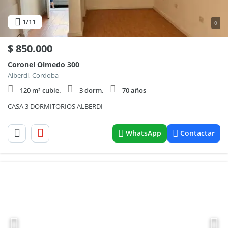
1
/11
0
$
850.000
Coronel Olmedo 300
Alberdi, Cordoba
120 m² cubie.
3 dorm.
70 años
CASA 3 DORMITORIOS ALBERDI
WhatsApp
Contactar