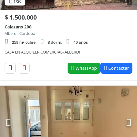
1
/20
2
$
1.500.000
Calazans 200
Alberdi, Cordoba
259 m² cubie.
3 dorm.
40 años
CASA EN ALQUILER COMERCIAL- ALBERDI
WhatsApp
Contactar