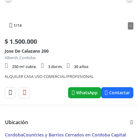
1
/14
0
$
1.500.000
Jose De Calazans 200
Alberdi, Cordoba
250 m² cubie.
3 dorm.
30 años
ALQUILER CASA USO COMERCIAL/PROFESIONAL
WhatsApp
Contactar
Ubicación
Cordoba
Countries y Barrios Cerrados en Cordoba Capital