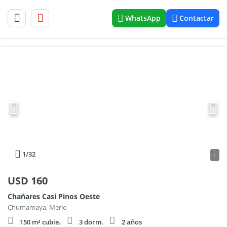
WhatsApp
Contactar
1
/32
1
USD
160
Chañares Casi Pinos Oeste
Chumamaya, Merlo
150 m² cubie.
3 dorm.
2 años