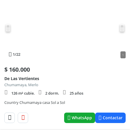
1
/22
1
$
160.000
De Las Vertientes
Chumamaya, Merlo
126 m² cubie.
2 dorm.
25 años
Country Chumamaya casa Sol a Sol
WhatsApp
Contactar