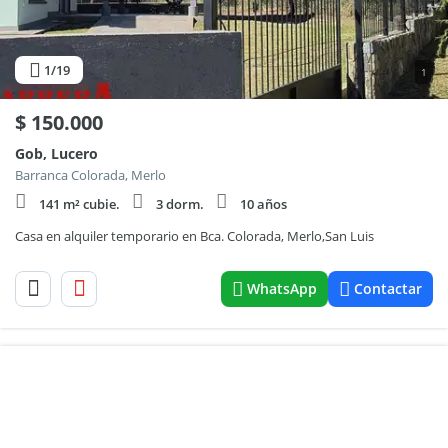
1
/19
1
$
150.000
Gob, Lucero
Barranca Colorada, Merlo
141 m² cubie.
3 dorm.
10 años
Casa en alquiler temporario en Bca. Colorada, Merlo,San Luis
WhatsApp
Contactar