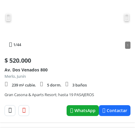
1
/44
1
$
520.000
Av. Dos Venados 800
Merlo, Junín
239 m² cubie.
5 dorm.
3 baños
Gran Casona & Aparts Resort; hasta 19 PASAJEROS
WhatsApp
Contactar