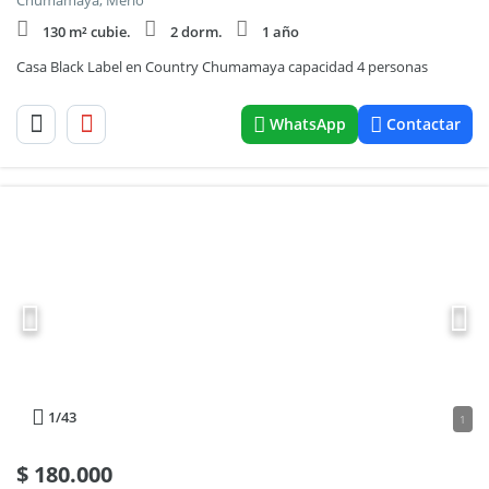
Chumamaya, Merlo
130 m² cubie.
2 dorm.
1 año
Casa Black Label en Country Chumamaya capacidad 4 personas
WhatsApp
Contactar
1
/43
1
$
180.000