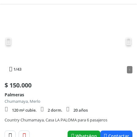
1
/43
1
$
150.000
Palmeras
Chumamaya, Merlo
120 m² cubie.
2 dorm.
20 años
Country Chumamaya, Casa LA PALOMA para 6 pasajeros
WhatsApp
Contactar