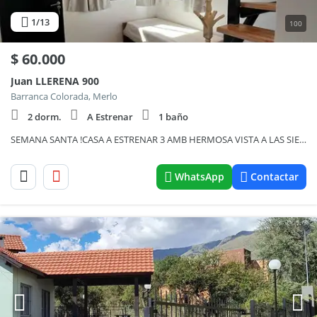
1
/13
100
$
60.000
Juan LLERENA 900
Barranca Colorada, Merlo
2 dorm.
A Estrenar
1 baño
SEMANA SANTA !CASA A ESTRENAR 3 AMB HERMOSA VISTA A LAS SIERRAS EXCELENTE UBICACION
WhatsApp
Contactar