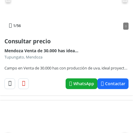
1
/56
0
Consultar precio
Mendoza Venta de 30.000 has ideal proyecto inmobiliario de gran envergadura turistica ,con viñedos ,nogales y hortalizas Valle de Uco Mendoza ( Consultar Precio)doza al 30000
Tupungato, Mendoza
Campo en Venta de 30.000 has con producción de uva, ideal proyecto inmobiliario Valle de Uco Mendoza
WhatsApp
Contactar