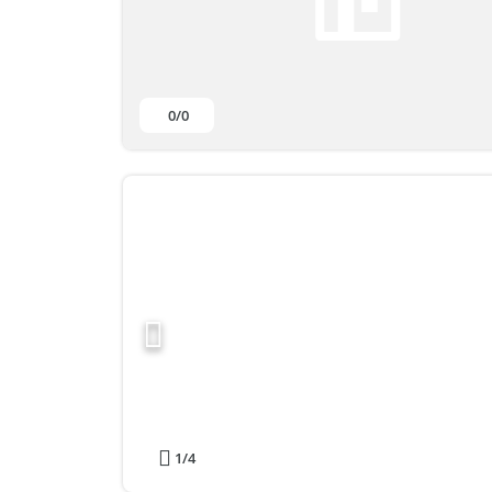
0
/0
1
/4