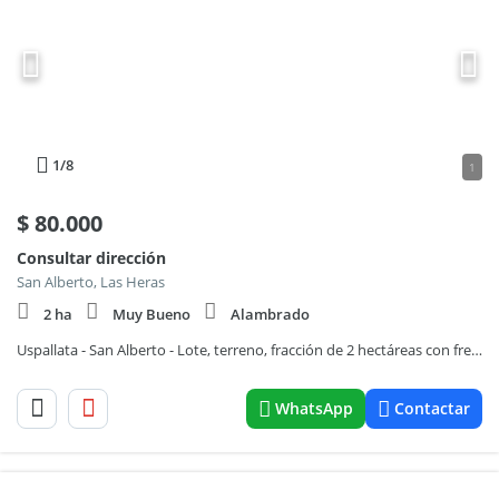
1
/8
1
$
80.000
Consultar dirección
San Alberto, Las Heras
2 ha
Muy Bueno
Alambrado
Uspallata - San Alberto - Lote, terreno, fracción de 2 hectáreas con frente a Ruta Nac.149.
WhatsApp
Contactar