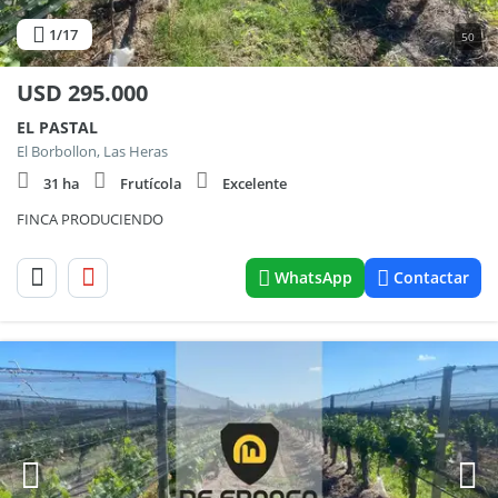
1
/17
50
USD
295.000
EL PASTAL
El Borbollon, Las Heras
31 ha
Frutícola
Excelente
FINCA PRODUCIENDO
WhatsApp
Contactar