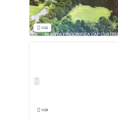
1
/22
1
/29