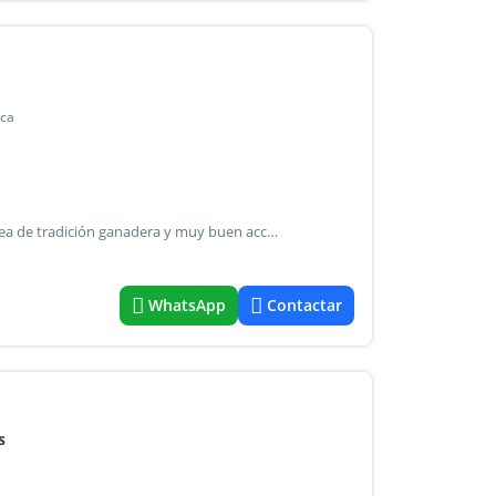
nca
Campo 400has ubicado en la reconocida zona choique, área de tradición ganadera y muy buen acceso. • Campo apto ganadero, ideal para cría y recría • 400has (aproximadas) • buen empaste natural, zona de campos duros y rendidores • alambrados en muy buen estado • aguadas • superficie pareja, fácil manejo • entorno productivo y tranquilo • energía eléctrica solar para alimentar bomba sumergible. • Ubicado a 50km de bahía blanca. A 25km de ruta nacional 35 • manga y corrales • 2 potreros divididos por eléctricos • casa en estado de abandono, tinglado • receptividad 100 vacas con 80% de destete • 2 molinos excelente oportunidad para productores o inversores que buscan campo en una zona conocida y trabajada. Valor u$s1200 x ha ¡Llámenos para conocer más en detalle esta propiedad! Tel: email: filippone propiedades
WhatsApp
Contactar
s