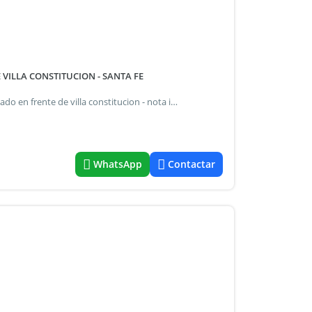
 VILLA CONSTITUCION - SANTA FE
Campo - isla en venta 2300 ha, explotacion ganadera, ubicado en frente de villa constitucion - nota importante: toda la información y medidas provistas son aproximadas y deberán ratificarse con la documentación pertinente y no compromete contractualmente al anunciante. Los gastos (expensas, abl) expresados refieren a la última información recabada y deberán confirmarse. Fotografías no vinculantes ni contractuales c.I caratan maria lujan mat.292 ref#475685.
WhatsApp
Contactar