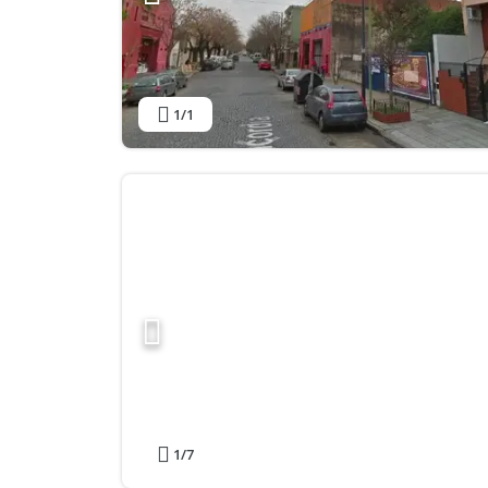
1
/1
1
/7