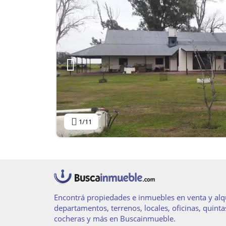
1
/11
Encontrá propiedades e inmuebles en venta y alqu
departamentos, terrenos, locales, oficinas, quinta
cocheras y más en Buscainmueble.