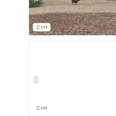
1
/13
1
/27