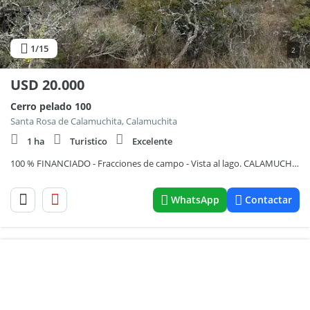
1
/15
2
USD
20.000
Cerro pelado 100
Santa Rosa de Calamuchita, Calamuchita
1 ha
Turistico
Excelente
100 % FINANCIADO - Fracciones de campo - Vista al lago. CALAMUCHITA(Cód. 3114)
WhatsApp
Contactar