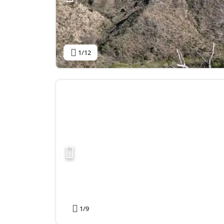
1
/12
1
/9