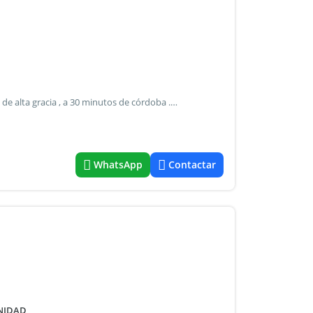
Campo ideal loteo a 5 de alta gracia ubicacion a 5 minutos de alta gracia , a 30 minutos de córdoba . Se ingresa por ruta 5 , a 1600 m de la ruta . Caracteristicas gran superficie de terreno . Gran pendiente positiva hacia la ruta , lo que le da una vista espectacular a las sierras chicas y altas cumbres . Lote de características regulares de 210 m x 244 m posee servicio de luz. Superfice : 5 ha precio : consultar comercializa maristany servicios inmobiliarios cra. Fernanda maristany - cpi 7040
WhatsApp
Contactar
UNIDAD