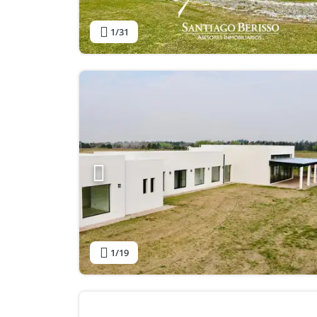
1
/31
1
/19